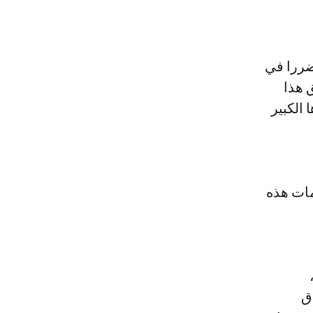
تضررا في
 هذا
 الكبير
مات هذه
ق