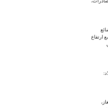
لصادرات،
ائع
 ارتفاع
د:
از،