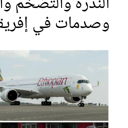
الندرة والتضخم وا
وصدمات في إفريقي