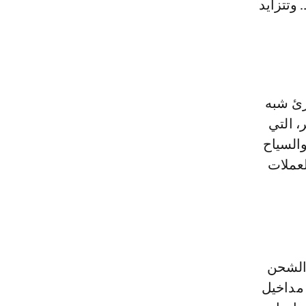
 وتتزايد
رئ شبه
، التي
والسياح
لعملات
الشحن
 مداخيل