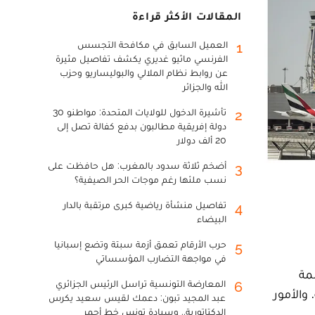
المقالات الأكثر قراءة
العميل السابق في مكافحة التجسس
1
الفرنسي ماثيو غديري يكشف تفاصيل مثيرة
عن روابط نظام الملالي والبوليساريو وحزب
الله والجزائر
تأشيرة الدخول للولايات المتحدة: مواطنو 30
2
دولة إفريقية مطالبون بدفع كفالة تصل إلى
20 ألف دولار
أضخم ثلاثة سدود بالمغرب: هل حافظت على
3
نسب ملئها رغم موجات الحر الصيفية؟
تفاصيل منشأة رياضية كبرى مرتقبة بالدار
4
البيضاء
حرب الأرقام تعمق أزمة سبتة وتضع إسبانيا
5
في مواجهة التضارب المؤسساتي
مة
المعارضة التونسية تراسل الرئيس الجزائري
6
والأمور
عبد المجيد تبون: دعمك لقيس سعيد يكرس
الدكتاتورية.. وسيادة تونس خط أحمر