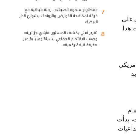
«مطارِدو سموم الصيف».. رحلة ميدانية مع
7
فرقة لمكافحة القوارض والزواحف بشوارع الدار
البيضاء
ت هذا
تقرير أمني يكشف المستور: «أيادي جزائرية»
8
وجهت الاقتحام الجماعي لسبتة ومليلية عبر
«غرفة قيادة رقمية»
أمريكي
يد
مام
، بدأت
داعيات