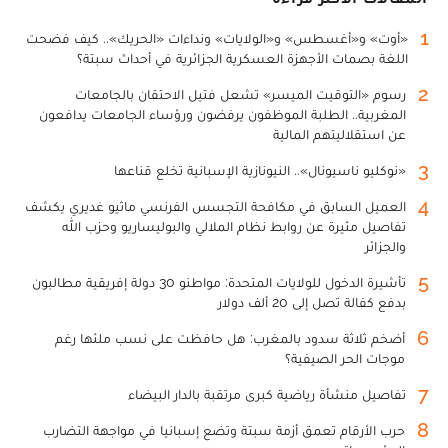
1
«أوت» و«أغسطس» و«الولايات» ونداءات «الحريك».. كيف فضحت
اللغة بصمات الأجهزة العسكرية الجزائرية في أحداث سبتة؟
2
رسوم «التوقيت الميسر» تشعل فتيل الاحتقان بالجامعات
المغربية.. الطلبة الموظفون يرفضون ورؤساء الجامعات يدافعون
عن استقلاليتهم المالية
3
«نوكليو ناسيونال».. النيونازية الإسبانية تخلع قناعها
4
العميل السابق في مكافحة التجسس الفرنسي ماثيو غديري يكشف
تفاصيل مثيرة عن روابط نظام الملالي والبوليساريو وحزب الله
والجزائر
5
تأشيرة الدخول للولايات المتحدة: مواطنو 30 دولة إفريقية مطالبون
بدفع كفالة تصل إلى 20 ألف دولار
6
أضخم ثلاثة سدود بالمغرب: هل حافظت على نسب ملئها رغم
موجات الحر الصيفية؟
7
تفاصيل منشأة رياضية كبرى مرتقبة بالدار البيضاء
8
حرب الأرقام تعمق أزمة سبتة وتضع إسبانيا في مواجهة التضارب