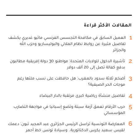
المقالات الأكثر قراءة
1
العميل السابق في مكافحة التجسس الفرنسي ماثيو غديري يكشف
تفاصيل مثيرة عن روابط نظام الملالي والبوليساريو وحزب الله
والجزائر
2
تأشيرة الدخول للولايات المتحدة: مواطنو 30 دولة إفريقية مطالبون
بدفع كفالة تصل إلى 20 ألف دولار
3
أضخم ثلاثة سدود بالمغرب: هل حافظت على نسب ملئها رغم
موجات الحر الصيفية؟
4
تفاصيل منشأة رياضية كبرى مرتقبة بالدار البيضاء
5
حرب الأرقام تعمق أزمة سبتة وتضع إسبانيا في مواجهة التضارب
المؤسساتي
6
المعارضة التونسية تراسل الرئيس الجزائري عبد المجيد تبون: دعمك
لقيس سعيد يكرس الدكتاتورية.. وسيادة تونس خط أحمر