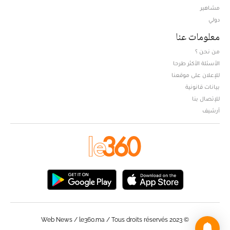
مشاهير
دولي
معلومات عنا
من نحن ؟
الأسئلة الأكثر طرحا
للإعلان على موقعنا
بيانات قانونية
للإتصال بنا
أرشيف
© Web News / le360.ma / Tous droits réservés 2023