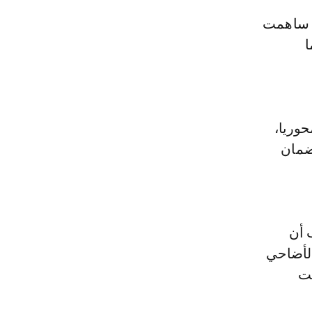
ة ساهمت
ا
حوريا،
ضمان
 أن
لأضاحي
مت