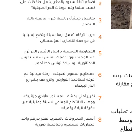
أضخم ثلاثة سدود بالمغرب: هل حافظت على
2
نسب ملئها رغم موجات الحر الصيفية؟
تفاصيل منشأة رياضية كبرى مرتقبة بالدار
3
البيضاء
حرب الأرقام تعمق أزمة سبتة وتضع إسبانيا
4
في مواجهة التضارب المؤسساتي
المعارضة التونسية تراسل الرئيس الجزائري
5
عبد المجيد تبون: دعمك لقيس سعيد يكرس
الدكتاتورية.. وسيادة تونس خط أحمر
«مطارِدو سموم الصيف».. رحلة ميدانية مع
6
ت تربية
فرقة لمكافحة القوارض والزواحف بشوارع
مقارنة
الدار البيضاء
تقرير أمني يكشف المستور: «أيادي جزائرية»
7
وجهت الاقتحام الجماعي لسبتة ومليلية عبر
«غرفة قيادة رقمية»
أسعار المحروقات بالمغرب تقفز بدرهم واحد..
8
 وسط
مضاربات مستمرة ومنافسة صورية
قطاع