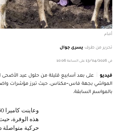
أغنام
تحرير من طرف
يسرى جوال
في 13/04/2026 على الساعة 10:06
فيديو
على بعد أسابيع قليلة من حلول عيد الأضحى 
المواشي بجهة فاس-مكناس، حيث تبرز مؤشرات واضحة
بالمواسم السابقة.
وعاينت كاميرا Le360 بأحد دواوير جماعة عين قنصرة بإقليم مولاي يعقوب، تجليات
هذه الوفرة، حيث
حركية متواصلة د