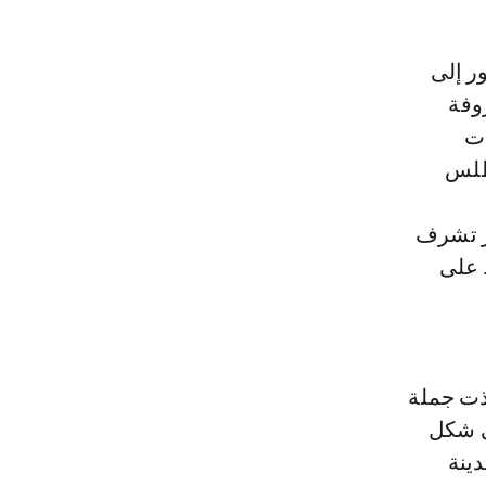
ر إلى
وفة
ات
أطلس
ر تشرف
 على
خذت جملة
ي شكل
ينة