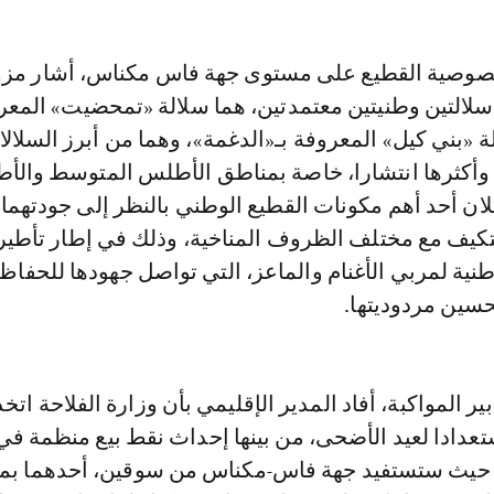
خصوصية القطيع على مستوى جهة فاس مكناس، أشار مزو
 سلالتين وطنيتين معتمدتين، هما سلالة «تمحضيت» المعر
ة «بني كيل» المعروفة بـ«الدغمة»، وهما من أبرز السلال
ة وأكثرها انتشارا، خاصة بمناطق الأطلس المتوسط وال
ان أحد أهم مكونات القطيع الوطني بالنظر إلى جودتهما
تكيف مع مختلف الظروف المناخية، وذلك في إطار تأطي
طنية لمربي الأغنام والماعز، التي تواصل جهودها للحفاظ
حسين مردوديتها.
ير المواكبة، أفاد المدير الإقليمي بأن وزارة الفلاحة ات
تعدادا لعيد الأضحى، من بينها إحداث نقط بيع منظمة ف
 حيث ستستفيد جهة فاس-مكناس من سوقين، أحدهما بمد