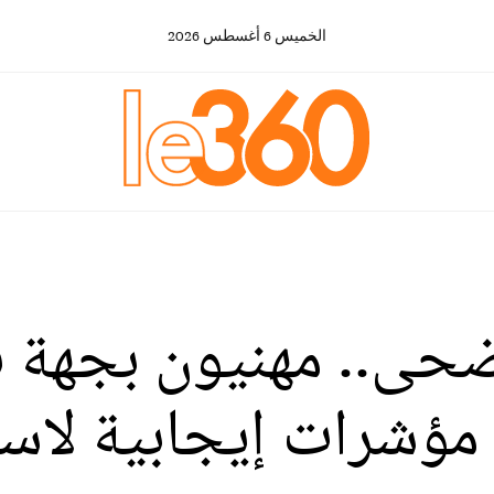
الخميس
6
أغسطس
2026
أضحى.. مهنيون بجهة
ؤشرات إيجابية لاستق