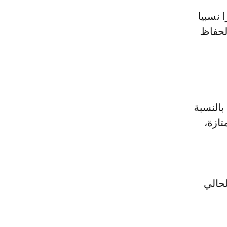
 نسبيا
لحفاظ
راوح الأسعار ما بين 2000 و4000 درهم بالنسبة
ئات الممتازة،
لحالي