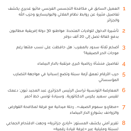
1
العميل السابق في مكافحة التجسس الفرنسي ماثيو غديري يكشف
تفاصيل مثيرة عن روابط نظام الملالي والبوليساريو وحزب الله
والجزائر
2
تأشيرة الدخول للولايات المتحدة: مواطنو 30 دولة إفريقية مطالبون
بدفع كفالة تصل إلى 20 ألف دولار
3
أضخم ثلاثة سدود بالمغرب: هل حافظت على نسب ملئها رغم
موجات الحر الصيفية؟
4
تفاصيل منشأة رياضية كبرى مرتقبة بالدار البيضاء
5
حرب الأرقام تعمق أزمة سبتة وتضع إسبانيا في مواجهة التضارب
المؤسساتي
6
المعارضة التونسية تراسل الرئيس الجزائري عبد المجيد تبون: دعمك
لقيس سعيد يكرس الدكتاتورية.. وسيادة تونس خط أحمر
7
«مطارِدو سموم الصيف».. رحلة ميدانية مع فرقة لمكافحة القوارض
والزواحف بشوارع الدار البيضاء
8
تقرير أمني يكشف المستور: «أيادي جزائرية» وجهت الاقتحام الجماعي
لسبتة ومليلية عبر «غرفة قيادة رقمية»