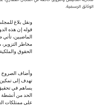
الوثائق الرسمية.
ونقل بلاغ للمجلس الجهوي لعدول استئنافية طنجة، عن رئيسه سعيد الصروخ،
قوله إن هذه الدو
الماضيين، تأتي ض
مخاطر التزوير، م
الحقوق والملكية 
وأضاف الصروخ أن 
تهدف إلى تمكين 
يساهم في تحقيق ا
الحد من أنشطة شب
على ممتلكات ال