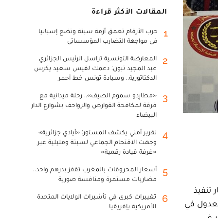
المقالات الأكثر قراءة
حرب الأرقام تعمق أزمة سبتة وتضع إسبانيا
1
في مواجهة التضارب المؤسساتي
المعارضة التونسية تراسل الرئيس الجزائري
2
عبد المجيد تبون: دعمك لقيس سعيد يكرس
الدكتاتورية.. وسيادة تونس خط أحمر
«مطارِدو سموم الصيف».. رحلة ميدانية مع
3
فرقة لمكافحة القوارض والزواحف بشوارع الدار
البيضاء
تقرير أمني يكشف المستور: «أيادي جزائرية»
4
وجهت الاقتحام الجماعي لسبتة ومليلية عبر
«غرفة قيادة رقمية»
أسعار المحروقات بالمغرب تقفز بدرهم واحد..
5
مضاربات مستمرة ومنافسة صورية
 تنفيذ
تغييرات كبرى في تأشيرات الولايات المتحدة
6
العدول في
الأمريكية بإفريقيا
ر في