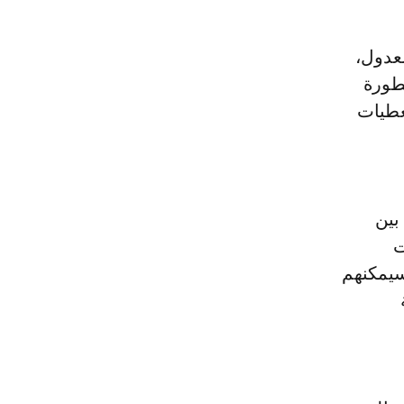
لعدول،
طورة
عطيات
بين
ت
 سيمكنهم