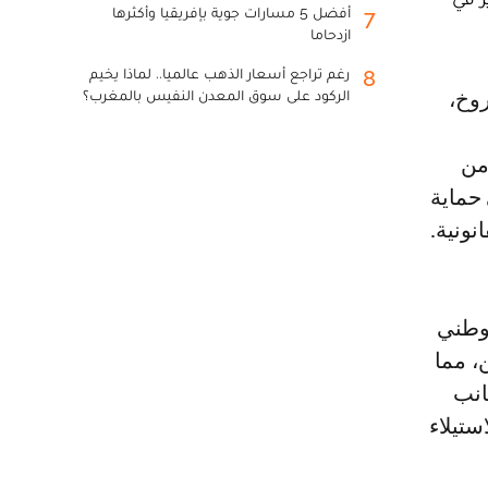
أفضل 5 مسارات جوية بإفريقيا وأكثرها
7
ازدحاما
رغم تراجع أسعار الذهب عالميا.. لماذا يخيم
8
الركود على سوق المعدن النفيس بالمغرب؟
من
 حماية
نونية.
لوطني
، مما
انب
ستيلاء