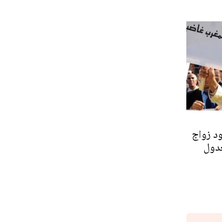
د زواج
دول