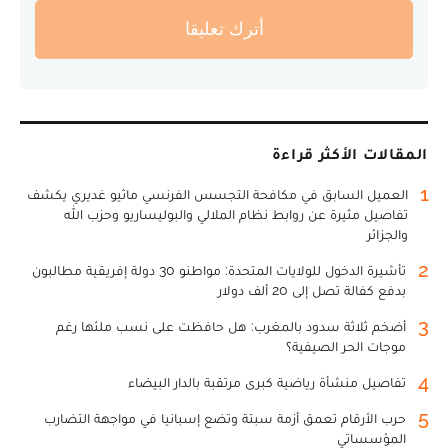
أترك تعليقا
المقالات الأكثر قراءة
1
العميل السابق في مكافحة التجسس الفرنسي ماثيو غديري يكشف
تفاصيل مثيرة عن روابط نظام الملالي والبوليساريو وحزب الله
والجزائر
2
تأشيرة الدخول للولايات المتحدة: مواطنو 30 دولة إفريقية مطالبون
بدفع كفالة تصل إلى 20 ألف دولار
3
أضخم ثلاثة سدود بالمغرب: هل حافظت على نسب ملئها رغم
موجات الحر الصيفية؟
4
تفاصيل منشأة رياضية كبرى مرتقبة بالدار البيضاء
5
حرب الأرقام تعمق أزمة سبتة وتضع إسبانيا في مواجهة التضارب
المؤسساتي