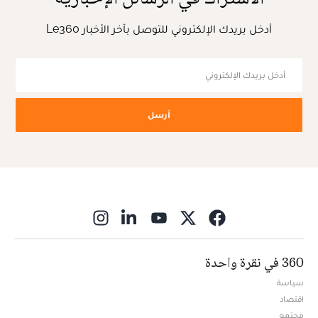
أدخل بريدك الإلكتروني للتوصل بآخر الأخبار Le360
أرسل
ns in new window
360 في نقرة واحدة
سياسة
اقتصاد
مجتمع