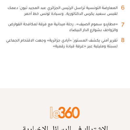
6
المعارضة التونسية تراسل الرئيس الجزائري عبد المجيد تبون: دعمك
لقيس سعيد يكرس الدكتاتورية.. وسيادة تونس خط أحمر
7
«مطارِدو سموم الصيف».. رحلة ميدانية مع فرقة لمكافحة القوارض
والزواحف بشوارع الدار البيضاء
8
تقرير أمني يكشف المستور: «أيادي جزائرية» وجهت الاقتحام الجماعي
لسبتة ومليلية عبر «غرفة قيادة رقمية»
الاشتراك في الرسائل الإخبارية