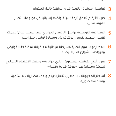
3
تفاصيل منشأة رياضية كبرى مرتقبة بالدار البيضاء
4
حرب الأرقام تعمق أزمة سبتة وتضع إسبانيا في مواجهة التضارب
المؤسساتي
5
المعارضة التونسية تراسل الرئيس الجزائري عبد المجيد تبون: دعمك
لقيس سعيد يكرس الدكتاتورية.. وسيادة تونس خط أحمر
6
«مطارِدو سموم الصيف».. رحلة ميدانية مع فرقة لمكافحة القوارض
والزواحف بشوارع الدار البيضاء
7
تقرير أمني يكشف المستور: «أيادي جزائرية» وجهت الاقتحام الجماعي
لسبتة ومليلية عبر «غرفة قيادة رقمية»
8
أسعار المحروقات بالمغرب تقفز بدرهم واحد.. مضاربات مستمرة
ومنافسة صورية