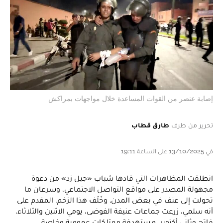
إصابة عنصر من القوات المساعدة خلال مواجهات بمراكش
تحرير من طرف
طارق قطاب
في 13/10/2025 على الساعة 19:11
انطلقت المظاهرات التي قادها شباب «جيل زد» من دعوة
مجهولة المصدر على مواقع التواصل الاجتماعي، وسرعان ما
تحولت إلى عنف في بعض المدن. وخَلْف هذا الزخم، المقدم على
أنه سلمي، زرعت جماعات عنيفة الفوضى، يومي الاثنين والثلاثاء،
فاتح وثاني أكتوبر، مستهدفة ممتلكات عمومية وخاصة،