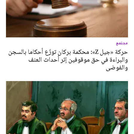
مجتمع
حركة «جيل Z»: محكمة بركان توزّع أحكاما بالسجن
والبراءة في حق موقوفين إثر أحداث العنف
والفوضى