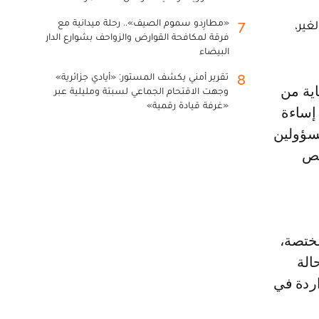
«مطارِدو سموم الصيف».. رحلة ميدانية مع
7
غير،
فرقة لمكافحة القوارض والزواحف بشوارع الدار
البيضاء
تقرير أمني يكشف المستور: «أيادي جزائرية»
8
وجهت الاقتحام الجماعي لسبتة ومليلية عبر
«غرفة قيادة رقمية»
إساءة
مسؤولين
خص
مختصة،
الة
اردة في