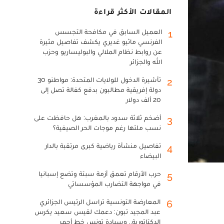
المقالات الأكثر قراءة
العميل السابق في مكافحة التجسس
1
الفرنسي ماثيو غديري يكشف تفاصيل مثيرة
عن روابط نظام الملالي والبوليساريو وحزب
الله والجزائر
تأشيرة الدخول للولايات المتحدة: مواطنو 30
2
دولة إفريقية مطالبون بدفع كفالة تصل إلى
20 ألف دولار
أضخم ثلاثة سدود بالمغرب: هل حافظت على
3
نسب ملئها رغم موجات الحر الصيفية؟
تفاصيل منشأة رياضية كبرى مرتقبة بالدار
4
البيضاء
حرب الأرقام تعمق أزمة سبتة وتضع إسبانيا
5
في مواجهة التضارب المؤسساتي
المعارضة التونسية تراسل الرئيس الجزائري
6
عبد المجيد تبون: دعمك لقيس سعيد يكرس
الدكتاتورية.. وسيادة تونس خط أحمر