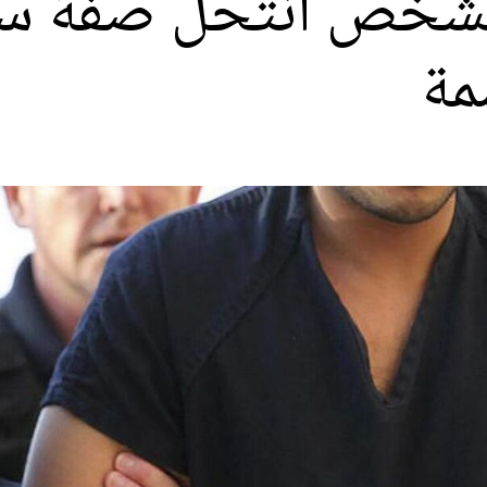
 بشخص انتحل صفة سي
مة