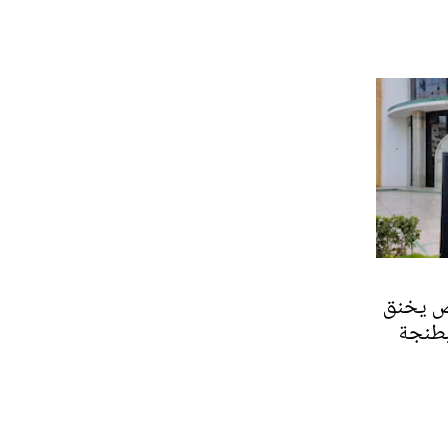
لص يخنق
بطنجة