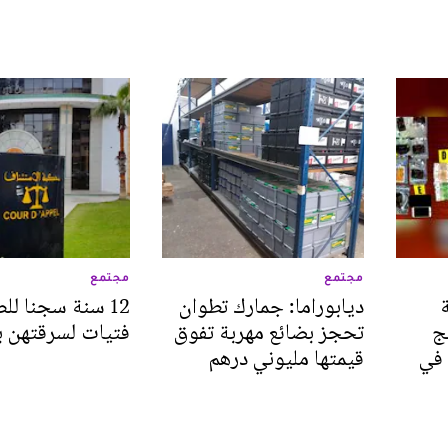
مجتمع
مجتمع
ديابوراما: جمارك تطوان
12 سنة سجنا ل
ج
تحجز بضائع مهربة تفوق
فتيات لسرقتهن 
لغش في
قيمتها مليوني درهم