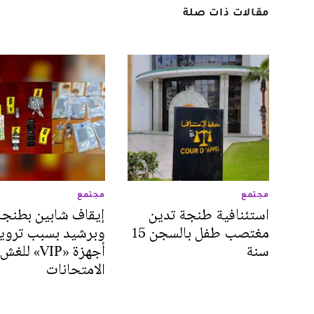
مقالات ذات صلة
مجتمع
مجتمع
استئنافية طنجة تدين
إيقاف شابين بطنجة
مغتصب طفل بالسجن 15
وبرشيد بسبب تروي
سنة
أجهزة «VIP» ل
الامتحانات