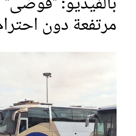
بالفيديو: "فوضى" م
مرتفعة دون احترام 