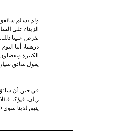
ولم يسلم سائقو س
الزبناء على السا
الكبيرة ويفضلون 
يقول سائق سيارة
في حين أن سائق 
زيان، فيؤكد قائلا
يتبق لدينا سوى 40 درهما في اليوم. وهذا لا يكفي لإطعام أطفالنا".