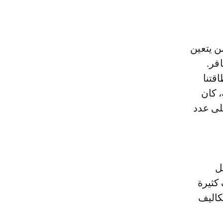
ن يتعين
فر.
 المائة من طاقتنا
 يصل إلى 75 في المائة، كان
على عدد
ل
كثيرة
 إلى تكاليف