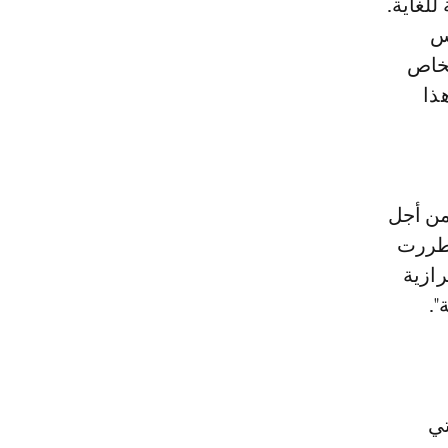
"الأسعار مرتفعة للغاية.
يس
شخاص
ذا
"من أجل
فقد اضطررت
رازية
".
لتي