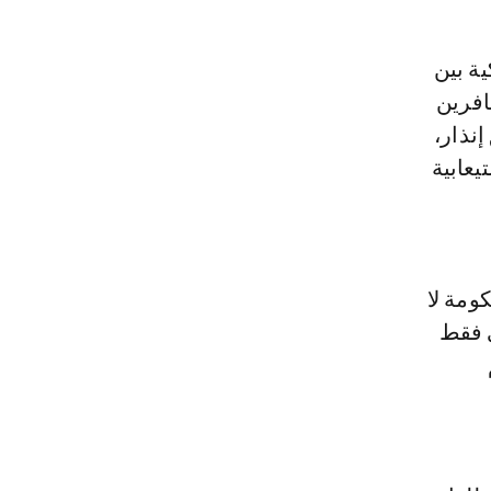
افرين
نذار،
يعابية
حكومة لا
ي فقط