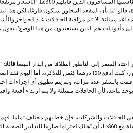
هذه الملاحظة يتقاسمها المسافرون الذين قابلهم Le360. 
، قالوا لنا بأن المقعد المجاور سيكون فارغا، لكن هذا ل
اعد ممتلئة. لا تتم مراقبة الحافلات عند الحواجز والأ
لى مأذونيات هم الذين يستفيدون من هذا الوضع"، يقول ه
عتاد السفر إلى الناظور انطلاقا من الدار البيضا قائلا: 
السفر إلى الناظور، كنت أدفع 120 درهما كثمن للتذكرة. أما اليوم 
 درهما. قمت بالسفر عدة مرات، ولم يتم تطبيق أي إجراءات احت
وجد تباعد، لأن الحافلات ممتلئة ولا يتم ارتداء أقنعة واقية
ئقي الحافلات والشركات، فإن خطابهم مختلف تماما. فهم
يؤكدون، في مقابلة مع Le360، أن "هناك احتراما صارما للتدابير الصحية ا