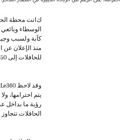
كانت محطة الحافلات أولاد زيان بالدار البيضاء تعرف كالعادة نفس الحركية بين
الوسطاء وبائعي 
كآبة ولسبب وجيه
منذ الإعلان عن ا
للحافلات إلى 50 في المائة.
و
يتم احترامها، ول
رؤية ما بداخل ع
الحافلات تتجاوز إلى 