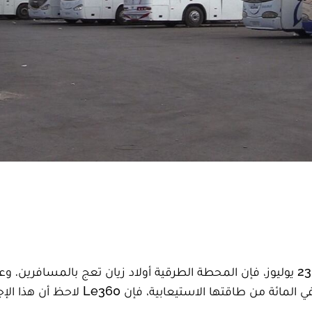
على الرغم من الإجراءات الصحية الجديدة المطبقة منذ 23 يوليوز، فإن المحطة الطرقية أولاد زيان تعج بالمسافر
من أن السلطات فرضت ألا تتجاوز حافلات الركاب 50 في المائة من طاقتها الاستي