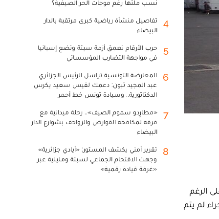
نسب ملئها رغم موجات الحر الصيفية؟
تفاصيل منشأة رياضية كبرى مرتقبة بالدار
4
البيضاء
حرب الأرقام تعمق أزمة سبتة وتضع إسبانيا
5
في مواجهة التضارب المؤسساتي
المعارضة التونسية تراسل الرئيس الجزائري
6
عبد المجيد تبون: دعمك لقيس سعيد يكرس
الدكتاتورية.. وسيادة تونس خط أحمر
«مطارِدو سموم الصيف».. رحلة ميدانية مع
7
فرقة لمكافحة القوارض والزواحف بشوارع الدار
البيضاء
تقرير أمني يكشف المستور: «أيادي جزائرية»
8
وجهت الاقتحام الجماعي لسبتة ومليلية عبر
«غرفة قيادة رقمية»
ين. وعلى الرغم
عابية، فإن Le360 لاحظ أن هذا الإجراء لم يتم