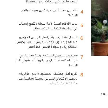
نسب ملئها رغم موجات الحر الصيفية؟
تفاصيل منشأة رياضية كبرى مرتقبة بالدار
4
البيضاء
حرب الأرقام تعمق أزمة سبتة وتضع إسبانيا
5
في مواجهة التضارب المؤسساتي
المعارضة التونسية تراسل الرئيس الجزائري
6
عبد المجيد تبون: دعمك لقيس سعيد يكرس
الدكتاتورية.. وسيادة تونس خط أحمر
«مطارِدو سموم الصيف».. رحلة ميدانية مع
7
فرقة لمكافحة القوارض والزواحف بشوارع الدار
البيضاء
تقرير أمني يكشف المستور: «أيادي جزائرية»
8
وجهت الاقتحام الجماعي لسبتة ومليلية عبر
«غرفة قيادة رقمية»
بعد