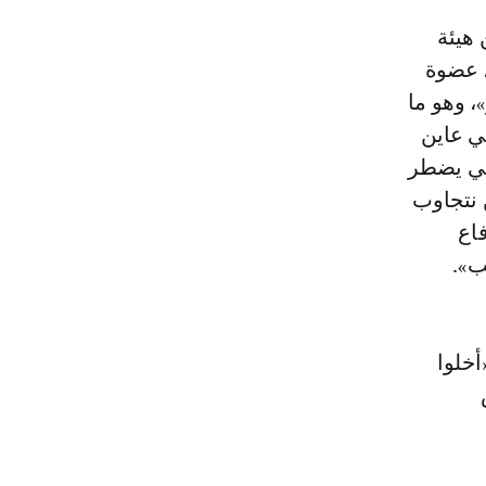
، عضوة
، وهو ما
ي عاين
تي يضطر
 نتجاوب
اع
ب».
أخلوا