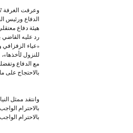
وعرفت الغرفة 7 بمحكمة الاستئناف الدارالبيضاء، مشاداة كلامية حادة بين هيئة
الدفاع ورئيس الج
هيئة دفاع معتقلي
رد عليه القاضي ب
«عياء الزفزافي 
للنزول لأخذها»، 
مع الدفاع وتفضل
بالاحتجاج على ما
وانتقد ممثل النيا
بالاحترام الواجب
بالاحترام الواجب