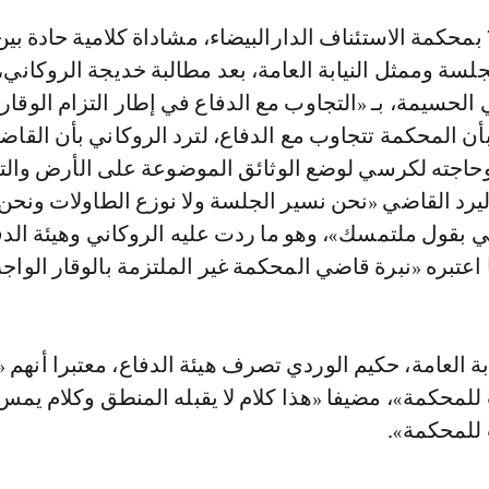
لسة وممثل النيابة العامة، بعد مطالبة خديجة الروكاني
 الحسيمة، بـ «التجاوب مع الدفاع في إطار التزام الوقار»
أن المحكمة تتجاوب مع الدفاع، لترد الروكاني بأن القاض
وحاجته لكرسي لوضع الوثائق الموضوعة على الأرض وال
ليرد القاضي «نحن نسير الجلسة ولا نوزع الطاولات ونحن
ي بقول ملتمسك»، وهو ما ردت عليه الروكاني وهيئة الدف
 اعتبره «نبرة قاضي المحكمة غير الملتزمة بالوقار الواج
بة العامة، حكيم الوردي تصرف هيئة الدفاع، معتبرا أنهم «
 للمحكمة»، مضيفا «هذا كلام لا يقبله المنطق وكلام يمس
 للمحكمة».