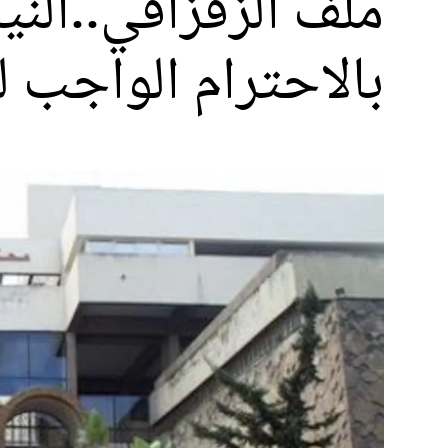
ملف الزفزافي..النيا
بالاحترام الواجب 