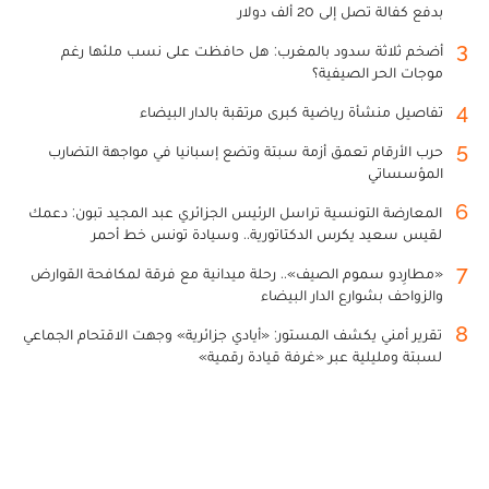
بدفع كفالة تصل إلى 20 ألف دولار
3
أضخم ثلاثة سدود بالمغرب: هل حافظت على نسب ملئها رغم
موجات الحر الصيفية؟
4
تفاصيل منشأة رياضية كبرى مرتقبة بالدار البيضاء
5
حرب الأرقام تعمق أزمة سبتة وتضع إسبانيا في مواجهة التضارب
المؤسساتي
6
المعارضة التونسية تراسل الرئيس الجزائري عبد المجيد تبون: دعمك
لقيس سعيد يكرس الدكتاتورية.. وسيادة تونس خط أحمر
7
«مطارِدو سموم الصيف».. رحلة ميدانية مع فرقة لمكافحة القوارض
والزواحف بشوارع الدار البيضاء
8
تقرير أمني يكشف المستور: «أيادي جزائرية» وجهت الاقتحام الجماعي
لسبتة ومليلية عبر «غرفة قيادة رقمية»