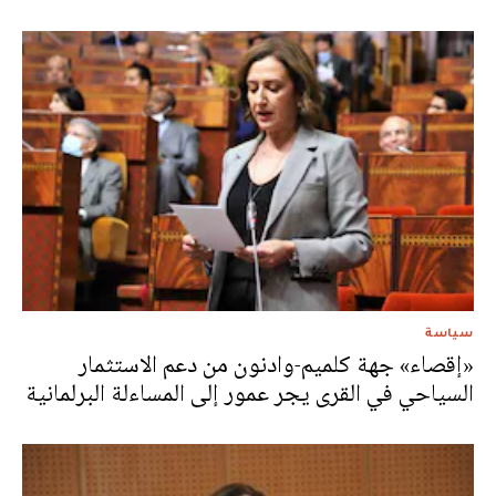
سياسة
«إقصاء» جهة كلميم-وادنون من دعم الاستثمار
السياحي في القرى يجر عمور إلى المساءلة البرلمانية