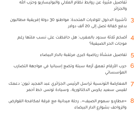
تفاصيل مثيرة عن روابط نظام الملالي والبوليساريو وحزب الله
والجزائر
3
تأشيرة الدخول للولايات المتحدة: مواطنو 30 دولة إفريقية مطالبون
بدفع كفالة تصل إلى 20 ألف دولار
4
أضخم ثلاثة سدود بالمغرب: هل حافظت على نسب ملئها رغم
موجات الحر الصيفية؟
5
تفاصيل منشأة رياضية كبرى مرتقبة بالدار البيضاء
6
حرب الأرقام تعمق أزمة سبتة وتضع إسبانيا في مواجهة التضارب
المؤسساتي
7
المعارضة التونسية تراسل الرئيس الجزائري عبد المجيد تبون: دعمك
لقيس سعيد يكرس الدكتاتورية.. وسيادة تونس خط أحمر
8
«مطارِدو سموم الصيف».. رحلة ميدانية مع فرقة لمكافحة القوارض
والزواحف بشوارع الدار البيضاء