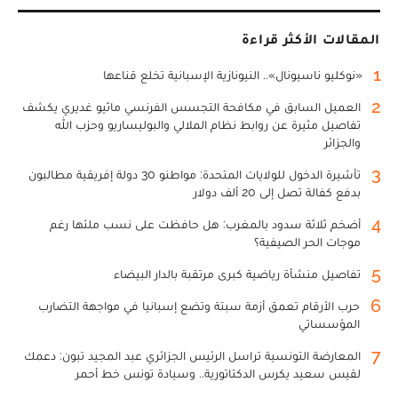
المقالات الأكثر قراءة
1
«نوكليو ناسيونال».. النيونازية الإسبانية تخلع قناعها
2
العميل السابق في مكافحة التجسس الفرنسي ماثيو غديري يكشف
تفاصيل مثيرة عن روابط نظام الملالي والبوليساريو وحزب الله
والجزائر
3
تأشيرة الدخول للولايات المتحدة: مواطنو 30 دولة إفريقية مطالبون
بدفع كفالة تصل إلى 20 ألف دولار
4
أضخم ثلاثة سدود بالمغرب: هل حافظت على نسب ملئها رغم
موجات الحر الصيفية؟
5
تفاصيل منشأة رياضية كبرى مرتقبة بالدار البيضاء
6
حرب الأرقام تعمق أزمة سبتة وتضع إسبانيا في مواجهة التضارب
المؤسساتي
7
المعارضة التونسية تراسل الرئيس الجزائري عبد المجيد تبون: دعمك
لقيس سعيد يكرس الدكتاتورية.. وسيادة تونس خط أحمر