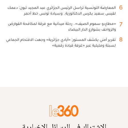
6
المعارضة التونسية تراسل الرئيس الجزائري عبد المجيد تبون: دعمك
لقيس سعيد يكرس الدكتاتورية.. وسيادة تونس خط أحمر
7
«مطارِدو سموم الصيف».. رحلة ميدانية مع فرقة لمكافحة القوارض
والزواحف بشوارع الدار البيضاء
8
تقرير أمني يكشف المستور: «أيادي جزائرية» وجهت الاقتحام الجماعي
لسبتة ومليلية عبر «غرفة قيادة رقمية»
الاشتراك في الرسائل الإخبارية