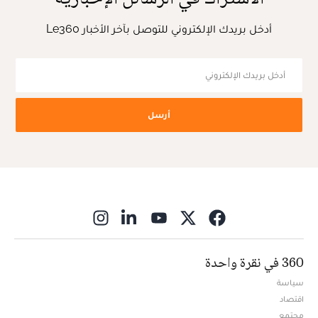
أدخل بريدك الإلكتروني للتوصل بآخر الأخبار Le360
أرسل
ns in new window
360 في نقرة واحدة
سياسة
اقتصاد
مجتمع