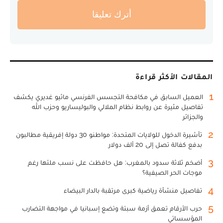
أترك تعليقا
المقالات الأكثر قراءة
1
العميل السابق في مكافحة التجسس الفرنسي ماثيو غديري يكشف
تفاصيل مثيرة عن روابط نظام الملالي والبوليساريو وحزب الله
والجزائر
2
تأشيرة الدخول للولايات المتحدة: مواطنو 30 دولة إفريقية مطالبون
بدفع كفالة تصل إلى 20 ألف دولار
3
أضخم ثلاثة سدود بالمغرب: هل حافظت على نسب ملئها رغم
موجات الحر الصيفية؟
4
تفاصيل منشأة رياضية كبرى مرتقبة بالدار البيضاء
5
حرب الأرقام تعمق أزمة سبتة وتضع إسبانيا في مواجهة التضارب
المؤسساتي