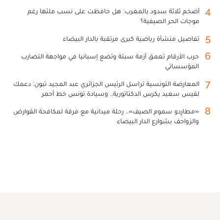
4
أضخم ثلاثة سدود بالمغرب: هل حافظت على نسب ملئها رغم
موجات الحر الصيفية؟
5
تفاصيل منشأة رياضية كبرى مرتقبة بالدار البيضاء
6
حرب الأرقام تعمق أزمة سبتة وتضع إسبانيا في مواجهة التضارب
المؤسساتي
7
المعارضة التونسية تراسل الرئيس الجزائري عبد المجيد تبون: دعمك
لقيس سعيد يكرس الدكتاتورية.. وسيادة تونس خط أحمر
8
«مطارِدو سموم الصيف».. رحلة ميدانية مع فرقة لمكافحة القوارض
والزواحف بشوارع الدار البيضاء