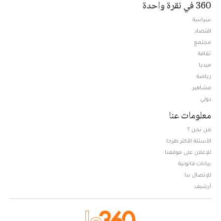
360 في نقرة واحدة
سياسة
اقتصاد
مجتمع
ثقافة
ميديا
Opens in new window
رياضة
مشاهير
دولي
معلومات عنا
من نحن ؟
الأسئلة الأكثر طرحا
للإعلان على موقعنا
بيانات قانونية
للإتصال بنا
أرشيف