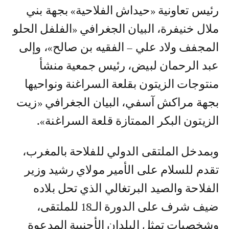
رئيس تعاونية «حيداش الفلاحية» بجهة بني
ملال خنيفرة، البيان الجغرافي «الفلفل الحلو
المجفف ولاد علي – الفقيه بن صالح»، وإلى
عبد الرحمان لبيض، رئيس جمعية منشأ
منتوجات الزيتون بقلعة السراغنة ونواحيها
بجهة مراكش آسفي، البيان الجغرافي «زيت
الزيتون البكر الممتازة قلعة السراغنة».
وبمدخل الملتقى الدولي للفلاحة بالمغرب،
تقدم للسلام على الأمير مولاي رشيد وزير
الفلاحة والصيد البرتغالي الذي تحل بلاده
ضيف شرف على الدورة الـ18 للملتقى،
وشخصيات تمثل البلدان الأجنبية المدعوة