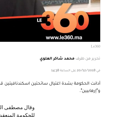
Le360
تحرير من طرف
محمد شاكر العلوي
في 20/12/2018 على الساعة 14:38
أدانت الحكومة بشدة اغتيال سائحتين اسكندنافيتين ق
و"إرهابيين".
وقال مصطفى الخلفي، الناطق الرسمي باسم الحكومة، عقب الاجتماع الأسبوعي
للحكومة المنعقد