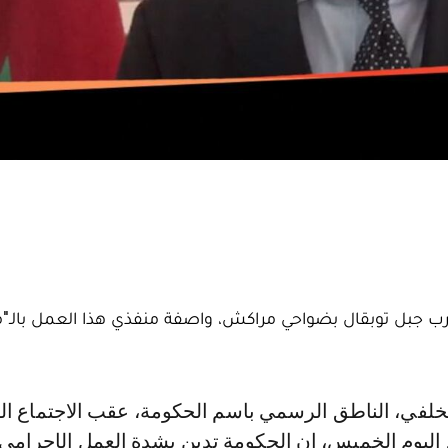
رب جبل توبقال بضواحي مراكش، واصفة منفذي هذا العمل بالـ"
 اليوم الخميس، إن الحكومة تدين بشدة العمل الإجرامي