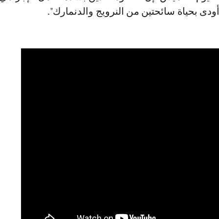
أودى بحياة سائحتين من النرويج والدنمارك".