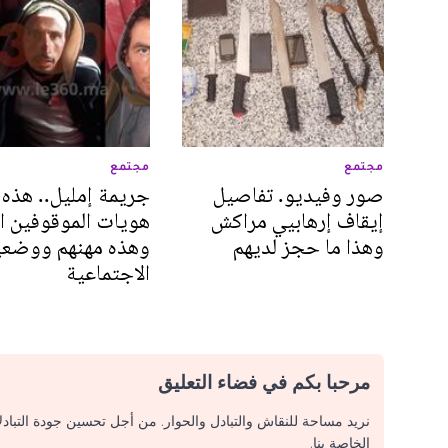
مجتمع
مجتمع
صور وفيديو. تفاصيل
جريمة إمليل.. هذه
إيقاف إرهابيي مراكش
هويات الموقوفين ال
وهذا ما حجز لديهم
وهذه مهنهم ووضعي
الاجتماعية
مرحبا بكم في فضاء التعليق
نريد مساحة للنقاش والتبادل والحوار. من أجل تحسين جودة التباد
الخاصة بنا.