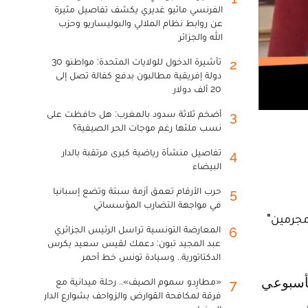
الفرنسي ماثيو غديري يكشف تفاصيل مثيرة
عن روابط نظام الملالي والبوليساريو وحزب
الله والجزائر
تأشيرة الدخول للولايات المتحدة: مواطنو 30
2
دولة إفريقية مطالبون بدفع كفالة تصل إلى
20 ألف دولار
أضخم ثلاثة سدود بالمغرب: هل حافظت على
3
نسب ملئها رغم موجات الحر الصيفية؟
تفاصيل منشأة رياضية كبرى مرتقبة بالدار
4
البيضاء
حرب الأرقام تعمق أزمة سبتة وتضع إسبانيا
5
في مواجهة التضارب المؤسساتي
مجرمين"
المعارضة التونسية تراسل الرئيس الجزائري
6
عبد المجيد تبون: دعمك لقيس سعيد يكرس
الدكتاتورية.. وسيادة تونس خط أحمر
«مطارِدو سموم الصيف».. رحلة ميدانية مع
7
فرقة لمكافحة القوارض والزواحف بشوارع الدار