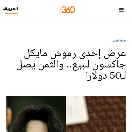
العربية
▾
مشاهير
عرض إحدى رموش مايكل
جاكسون للبيع.. والثمن يصل
لـ50 دولارا