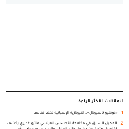
المقالات الأكثر قراءة
1
«نوكليو ناسيونال».. النيونازية الإسبانية تخلع قناعها
2
العميل السابق في مكافحة التجسس الفرنسي ماثيو غديري يكشف
تفاصيل مثيرة عن روابط نظام الملالي والبوليساريو وحزب الله