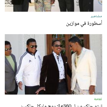
مشاهير
أسطورة في موازين
ثقافة
تيتو جاكسون ل Le360: روح مايكل جاكسن