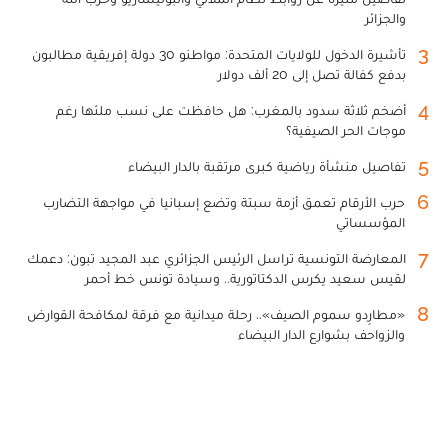
والجزائر
3
تأشيرة الدخول للولايات المتحدة: مواطنو 30 دولة إفريقية مطالبون
بدفع كفالة تصل إلى 20 ألف دولار
4
أضخم ثلاثة سدود بالمغرب: هل حافظت على نسب ملئها رغم
موجات الحر الصيفية؟
5
تفاصيل منشأة رياضية كبرى مرتقبة بالدار البيضاء
6
حرب الأرقام تعمق أزمة سبتة وتضع إسبانيا في مواجهة التضارب
المؤسساتي
7
المعارضة التونسية تراسل الرئيس الجزائري عبد المجيد تبون: دعمك
لقيس سعيد يكرس الدكتاتورية.. وسيادة تونس خط أحمر
8
«مطارِدو سموم الصيف».. رحلة ميدانية مع فرقة لمكافحة القوارض
والزواحف بشوارع الدار البيضاء