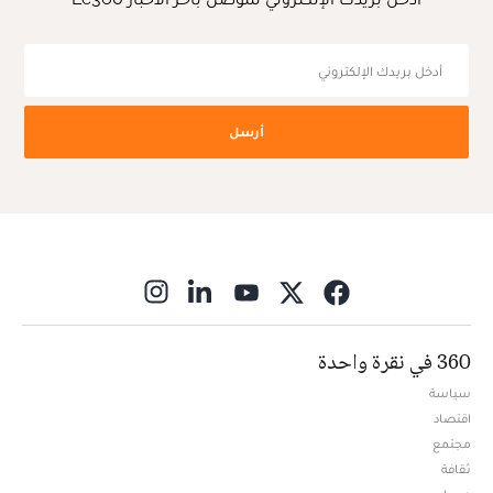
أرسل
ns in new window
360 في نقرة واحدة
سياسة
اقتصاد
مجتمع
ثقافة