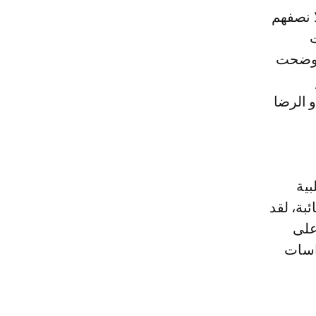
ير، والذى راجع 36 دراسة على 40,473 رجلًا نصفهم
ت
 أوضحت
 الرضا
بية
بة، لقد
 على
اسات