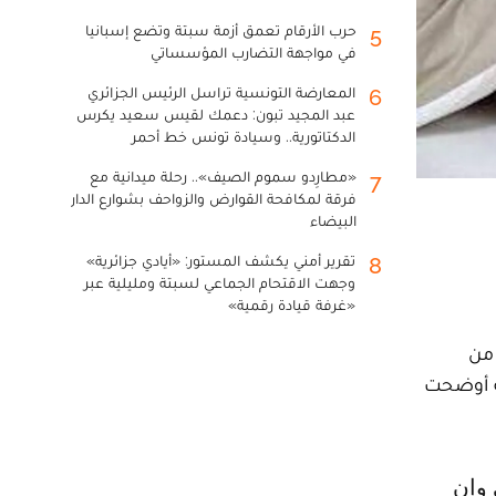
حرب الأرقام تعمق أزمة سبتة وتضع إسبانيا
5
في مواجهة التضارب المؤسساتي
المعارضة التونسية تراسل الرئيس الجزائري
6
عبد المجيد تبون: دعمك لقيس سعيد يكرس
الدكتاتورية.. وسيادة تونس خط أحمر
«مطارِدو سموم الصيف».. رحلة ميدانية مع
7
فرقة لمكافحة القوارض والزواحف بشوارع الدار
البيضاء
تقرير أمني يكشف المستور: «أيادي جزائرية»
8
وجهت الاقتحام الجماعي لسبتة ومليلية عبر
«غرفة قيادة رقمية»
 من
ابقة أوضحت