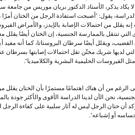
لا يكاد يذكر، الأستاذ الدكتور بريان موريس من جامعة س
اسة، يقول: "أصبحت استفادة الرجل من الختان أمرًا موث
يث إنه يقلل من احتمالات الإصابة بالإيدز، والأمراض الفيرو
ى التي تنتقل بالممارسة الجنسية، إن الختان أيضًا يقلل م
لقضيب، ويقلل أيضًا سرطان البروستاتا، كما أنه مفيد أيض
التي لديها شريك مختّن تقل احتمالات إصابتها بسرطان ع
ثل الفيروسات الحليمية البشرية والكلاميديا".
لى الرغم من أن هناك اهتمامًا مستمرًا بأن الختان يقلل م
جنسية، نحن الآن لدينا الدراسة الأقوى والأكثر جودة بال
ؤكد أن ختان الرجل ليس له آثار سلبية على كفاءة الرجل 
حساسه أو إشباعه".