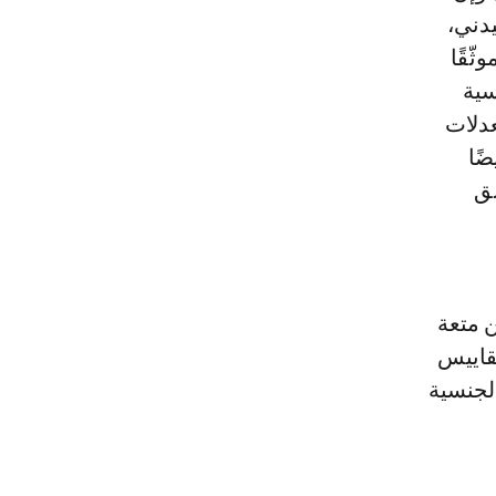
يدني،
ّقًا
سية
عدلات
ًا
نق
ن متعة
مقاييس
الجنسية