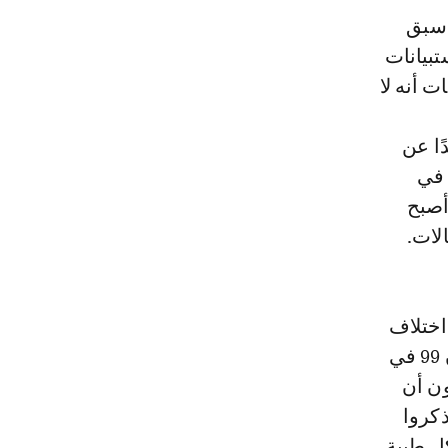
رجل فى كينيا، سبق
س قبل الختان، ثم إجراء الدراسة عليهم من خلال 6 استبيانات
انات أنه لا
جدًا عن
لختان، في الواقع إن 72 في المائة منهم أخبر أن حساسيتهم ارتفعت، و19 في
أصبح
أنه لا اختلاف
قبل وبعد في الرغبة الجنسية أو صعوبة في الانتصاب، وبعد عام من الختان 99 في
ون أن
ذكروا
ل طبية