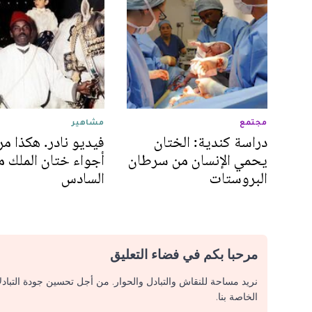
مجتمع
مشاهير
دراسة كندية: الختان
فيديو نادر. هكذا م
يحمي الإنسان من سرطان
أجواء ختان الملك 
البروستات
السادس
مرحبا بكم في فضاء التعليق
نريد مساحة للنقاش والتبادل والحوار. من أجل تحسين جودة التباد
الخاصة بنا.