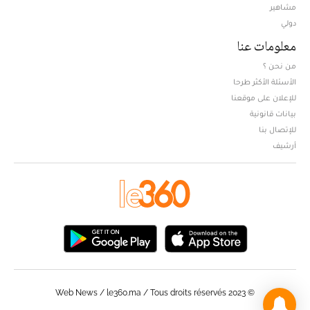
مشاهير
دولي
معلومات عنا
من نحن ؟
الأسئلة الأكثر طرحا
للإعلان على موقعنا
بيانات قانونية
للإتصال بنا
أرشيف
© Web News / le360.ma / Tous droits réservés 2023