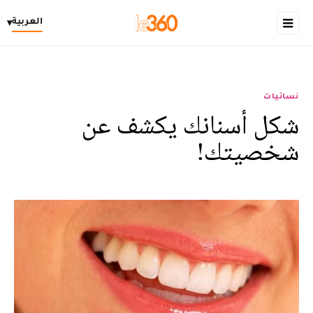
العربية
▾
نسائيات
شكل أسنانك يكشف عن
شخصيتك!