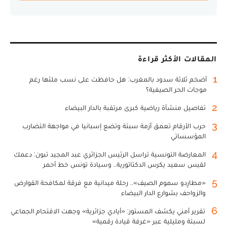
المقالات الأكثر قراءة
1
أضخم ثلاثة سدود بالمغرب: هل حافظت على نسب ملئها رغم
موجات الحر الصيفية؟
2
تفاصيل منشأة رياضية كبرى مرتقبة بالدار البيضاء
3
حرب الأرقام تعمق أزمة سبتة وتضع إسبانيا في مواجهة التضارب
المؤسساتي
4
المعارضة التونسية تراسل الرئيس الجزائري عبد المجيد تبون: دعمك
لقيس سعيد يكرس الدكتاتورية.. وسيادة تونس خط أحمر
5
«مطارِدو سموم الصيف».. رحلة ميدانية مع فرقة لمكافحة القوارض
والزواحف بشوارع الدار البيضاء
6
تقرير أمني يكشف المستور: «أيادي جزائرية» وجهت الاقتحام الجماعي
لسبتة ومليلية عبر «غرفة قيادة رقمية»