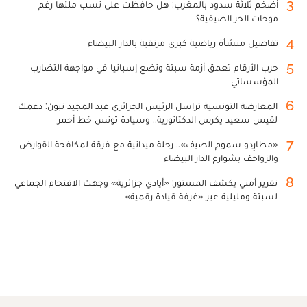
3
أضخم ثلاثة سدود بالمغرب: هل حافظت على نسب ملئها رغم
موجات الحر الصيفية؟
4
تفاصيل منشأة رياضية كبرى مرتقبة بالدار البيضاء
5
حرب الأرقام تعمق أزمة سبتة وتضع إسبانيا في مواجهة التضارب
المؤسساتي
6
المعارضة التونسية تراسل الرئيس الجزائري عبد المجيد تبون: دعمك
لقيس سعيد يكرس الدكتاتورية.. وسيادة تونس خط أحمر
7
«مطارِدو سموم الصيف».. رحلة ميدانية مع فرقة لمكافحة القوارض
والزواحف بشوارع الدار البيضاء
8
تقرير أمني يكشف المستور: «أيادي جزائرية» وجهت الاقتحام الجماعي
لسبتة ومليلية عبر «غرفة قيادة رقمية»