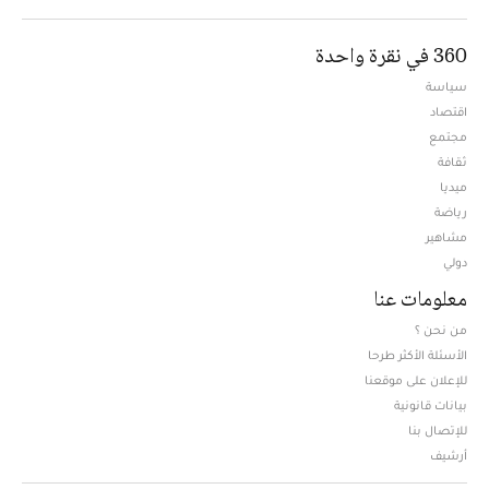
360 في نقرة واحدة
سياسة
اقتصاد
مجتمع
ثقافة
ميديا
Opens in new window
رياضة
مشاهير
دولي
معلومات عنا
من نحن ؟
الأسئلة الأكثر طرحا
للإعلان على موقعنا
بيانات قانونية
للإتصال بنا
أرشيف