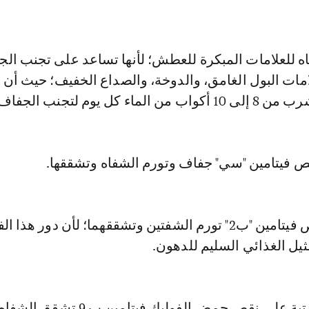
تباه للعلامات المبكرة للعطش؛ لأنها تساعد على تجنب ال
امات البول الغامق، والدوخة، والصداع الخفيف؛ حيث أن
اء كل يوم لتجنب الجفاف.
 فيتامين "سي" جفاف وتورم الشفاه وتشققها.
* من أعراض نقص فيتامين "ب2" تورم الشفتين وتشققهما؛ لأن دور هذا
يل الغذائي السليم للدهون.
ة على نقص حمض الفوليك فيتامين ب 9 تشقق الشفاه.