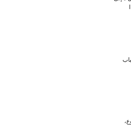
باب
ع،