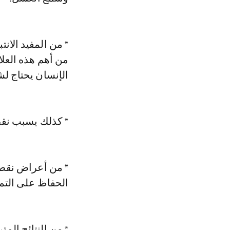
* من المفيد الان
من أهم هذه العل
الإنسان يحتاج لشرب من 8 إلى 10 أكواب من الم
* كذلك يسبب نقص
الحفاظ على التمث
* من النتائج المترتب