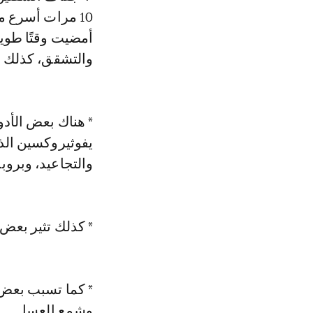
10 مرات أسرع م
أمضيت وقتًا طوي
والتشقق، كذلك 
* هناك بعض الأد
يفوثيروكسين الذ
والتجاعيد، وبروب
* كذلك تثير بع
* كما تسبب بعض 
وشمع العسل.