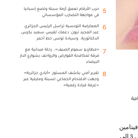
حرب الأرقام تعمق أزمة سبتة وتضع إسبانيا
5
في مواجهة التضارب المؤسساتي
المعارضة التونسية تراسل الرئيس الجزائري
6
عبد المجيد تبون: دعمك لقيس سعيد يكرس
الدكتاتورية.. وسيادة تونس خط أحمر
«مطارِدو سموم الصيف».. رحلة ميدانية مع
7
فرقة لمكافحة القوارض والزواحف بشوارع الدار
البيضاء
تقرير أمني يكشف المستور: «أيادي جزائرية»
8
وجهت الاقتحام الجماعي لسبتة ومليلية عبر
«غرفة قيادة رقمية»
امة
يتامين
"أ" جفاف الشفتين أيضًا، فمن خصائص جلد الشفاه أنه يفقد الرطوبة بمعدل 3 إلى