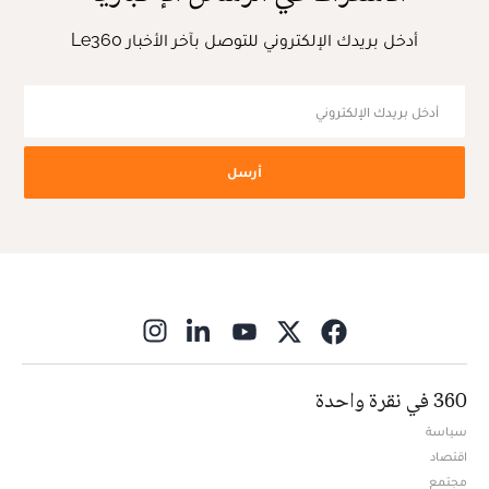
أدخل بريدك الإلكتروني للتوصل بآخر الأخبار Le360
أرسل
ns in new window
360 في نقرة واحدة
سياسة
اقتصاد
مجتمع