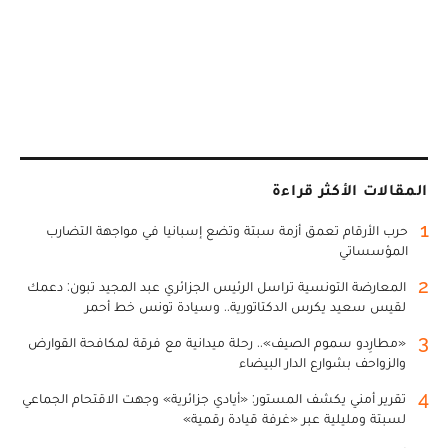
المقالات الأكثر قراءة
1
حرب الأرقام تعمق أزمة سبتة وتضع إسبانيا في مواجهة التضارب
المؤسساتي
2
المعارضة التونسية تراسل الرئيس الجزائري عبد المجيد تبون: دعمك
لقيس سعيد يكرس الدكتاتورية.. وسيادة تونس خط أحمر
3
«مطارِدو سموم الصيف».. رحلة ميدانية مع فرقة لمكافحة القوارض
والزواحف بشوارع الدار البيضاء
4
تقرير أمني يكشف المستور: «أيادي جزائرية» وجهت الاقتحام الجماعي
لسبتة ومليلية عبر «غرفة قيادة رقمية»