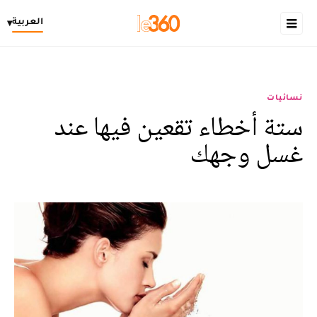
العربية
▾
نسائيات
ستة أخطاء تقعين فيها عند
غسل وجهك