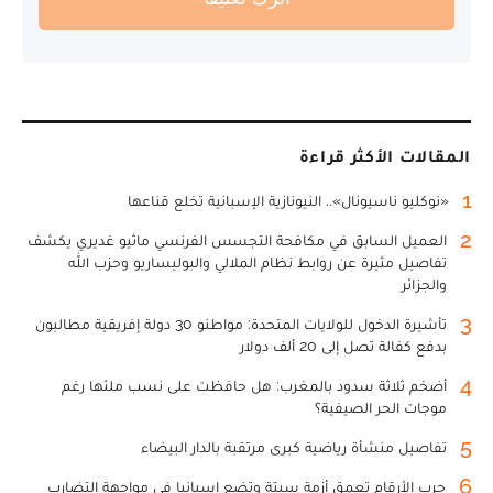
المقالات الأكثر قراءة
1
«نوكليو ناسيونال».. النيونازية الإسبانية تخلع قناعها
2
العميل السابق في مكافحة التجسس الفرنسي ماثيو غديري يكشف
تفاصيل مثيرة عن روابط نظام الملالي والبوليساريو وحزب الله
والجزائر
3
تأشيرة الدخول للولايات المتحدة: مواطنو 30 دولة إفريقية مطالبون
بدفع كفالة تصل إلى 20 ألف دولار
4
أضخم ثلاثة سدود بالمغرب: هل حافظت على نسب ملئها رغم
موجات الحر الصيفية؟
5
تفاصيل منشأة رياضية كبرى مرتقبة بالدار البيضاء
6
حرب الأرقام تعمق أزمة سبتة وتضع إسبانيا في مواجهة التضارب