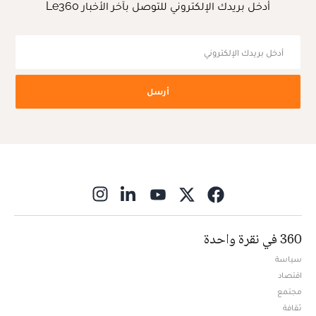
أدخل بريدك الإلكتروني للتوصل بآخر الأخبار Le360
أرسل
ns in new window
360 في نقرة واحدة
سياسة
اقتصاد
مجتمع
ثقافة