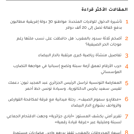
المقالات الأكثر قراءة
1
تأشيرة الدخول للولايات المتحدة: مواطنو 30 دولة إفريقية مطالبون
بدفع كفالة تصل إلى 20 ألف دولار
2
أضخم ثلاثة سدود بالمغرب: هل حافظت على نسب ملئها رغم
موجات الحر الصيفية؟
3
تفاصيل منشأة رياضية كبرى مرتقبة بالدار البيضاء
4
حرب الأرقام تعمق أزمة سبتة وتضع إسبانيا في مواجهة التضارب
المؤسساتي
5
المعارضة التونسية تراسل الرئيس الجزائري عبد المجيد تبون: دعمك
لقيس سعيد يكرس الدكتاتورية.. وسيادة تونس خط أحمر
6
«مطارِدو سموم الصيف».. رحلة ميدانية مع فرقة لمكافحة القوارض
والزواحف بشوارع الدار البيضاء
7
تقرير أمني يكشف المستور: «أيادي جزائرية» وجهت الاقتحام الجماعي
لسبتة ومليلية عبر «غرفة قيادة رقمية»
8
أسعار المحروقات بالمغرب تقفز بدرهم واحد.. مضاربات مستمرة