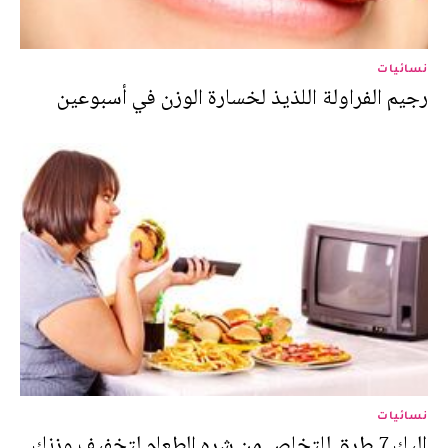
نسائيات
رجيم الفراولة اللذيذ لخسارة الوزن في أسبوعين
نسائيات
إليك 7 طرق للتخلص من شره الطعام لتخفيف وزنك