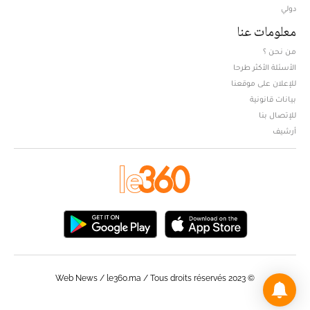
دولي
معلومات عنا
من نحن ؟
الأسئلة الأكثر طرحا
للإعلان على موقعنا
بيانات قانونية
للإتصال بنا
أرشيف
© Web News / le360.ma / Tous droits réservés 2023