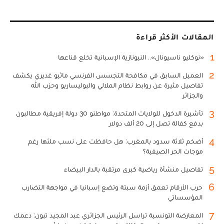
المقالات الأكثر قراءة
1
«نوكليو ناسيونال».. النيونازية الإسبانية تخلع قناعها
2
العميل السابق في مكافحة التجسس الفرنسي ماثيو غديري يكشف
تفاصيل مثيرة عن روابط نظام الملالي والبوليساريو وحزب الله
والجزائر
3
تأشيرة الدخول للولايات المتحدة: مواطنو 30 دولة إفريقية مطالبون
بدفع كفالة تصل إلى 20 ألف دولار
4
أضخم ثلاثة سدود بالمغرب: هل حافظت على نسب ملئها رغم
موجات الحر الصيفية؟
5
تفاصيل منشأة رياضية كبرى مرتقبة بالدار البيضاء
6
حرب الأرقام تعمق أزمة سبتة وتضع إسبانيا في مواجهة التضارب
المؤسساتي
7
المعارضة التونسية تراسل الرئيس الجزائري عبد المجيد تبون: دعمك