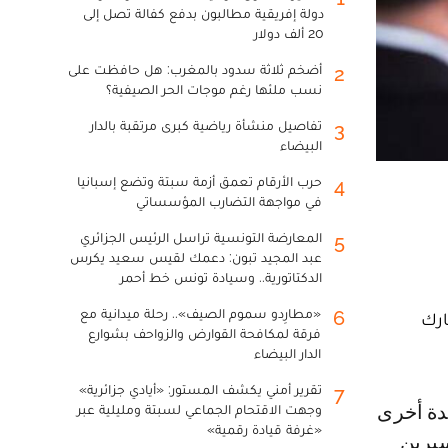
دولة إفريقية مطالبون بدفع كفالة تصل إلى
20 ألف دولار
أضخم ثلاثة سدود بالمغرب: هل حافظت على
2
نسب ملئها رغم موجات الحر الصيفية؟
تفاصيل منشأة رياضية كبرى مرتقبة بالدار
3
البيضاء
حرب الأرقام تعمق أزمة سبتة وتضع إسبانيا
4
في مواجهة التضارب المؤسساتي
المعارضة التونسية تراسل الرئيس الجزائري
5
عبد المجيد تبون: دعمك لقيس سعيد يكرس
الدكتاتورية.. وسيادة تونس خط أحمر
«مطارِدو سموم الصيف».. رحلة ميدانية مع
6
ارك
فرقة لمكافحة القوارض والزواحف بشوارع
الدار البيضاء
تقرير أمني يكشف المستور: «أيادي جزائرية»
7
وجهت الاقتحام الجماعي لسبتة ومليلية عبر
«غرفة قيادة رقمية»
سبرين