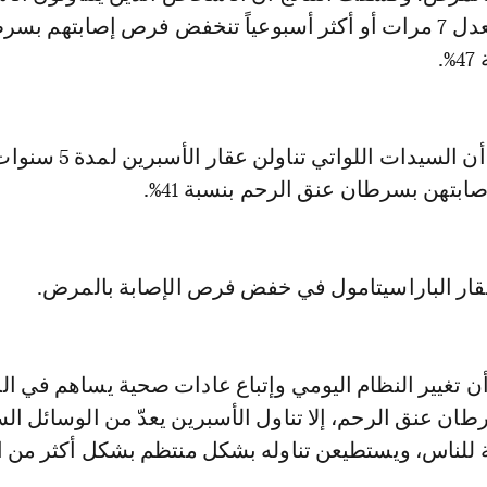
بشكل منتظم بمعدل 7 مرات أو أكثر أسبوعياً تنخفض فرص إصابتهم بس
.
وتابعت الدراسة أن السيدات اللواتي 
تهن بسرطان عنق الرحم بنسبة 41%.
عقار الباراسيتامول في خفض فرص الإصابة بالمرض.
 تغيير النظام اليومي وإتباع عادات صحية يساهم في الح
ان عنق الرحم، إلا تناول الأسبرين يعدّ من الوسائل ال
ة للناس، ويستطيعن تناوله بشكل منتظم بشكل أكثر من ا