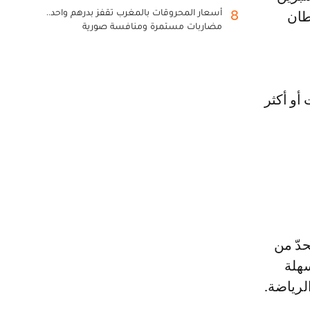
أسعار المحروقات بالمغرب تقفز بدرهم واحد..
8
رطان
مضاربات مستمرة ومنافسة صورية
تناولن عقار الأسبرين لمدة 5 سنوات أو أكثر
دّ من
سهلة
لرياضة.