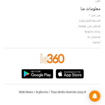
دولي
معلومات عنا
من نحن ؟
الأسئلة الأكثر طرحا
للإعلان على موقعنا
بيانات قانونية
للإتصال بنا
أرشيف
© Web News / le360.ma / Tous droits réservés 2023