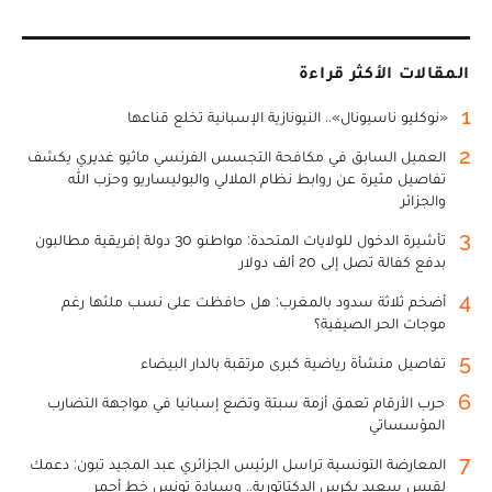
المقالات الأكثر قراءة
1
«نوكليو ناسيونال».. النيونازية الإسبانية تخلع قناعها
2
العميل السابق في مكافحة التجسس الفرنسي ماثيو غديري يكشف
تفاصيل مثيرة عن روابط نظام الملالي والبوليساريو وحزب الله
والجزائر
3
تأشيرة الدخول للولايات المتحدة: مواطنو 30 دولة إفريقية مطالبون
بدفع كفالة تصل إلى 20 ألف دولار
4
أضخم ثلاثة سدود بالمغرب: هل حافظت على نسب ملئها رغم
موجات الحر الصيفية؟
5
تفاصيل منشأة رياضية كبرى مرتقبة بالدار البيضاء
6
حرب الأرقام تعمق أزمة سبتة وتضع إسبانيا في مواجهة التضارب
المؤسساتي
7
المعارضة التونسية تراسل الرئيس الجزائري عبد المجيد تبون: دعمك
لقيس سعيد يكرس الدكتاتورية.. وسيادة تونس خط أحمر