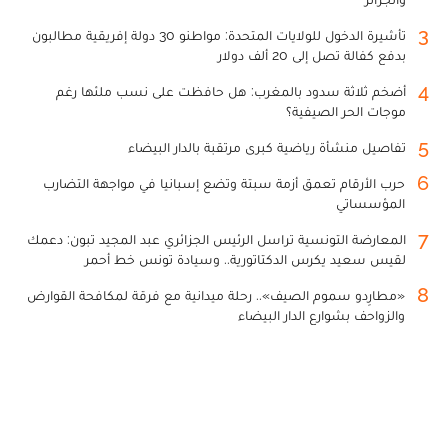
3
تأشيرة الدخول للولايات المتحدة: مواطنو 30 دولة إفريقية مطالبون
بدفع كفالة تصل إلى 20 ألف دولار
4
أضخم ثلاثة سدود بالمغرب: هل حافظت على نسب ملئها رغم
موجات الحر الصيفية؟
5
تفاصيل منشأة رياضية كبرى مرتقبة بالدار البيضاء
6
حرب الأرقام تعمق أزمة سبتة وتضع إسبانيا في مواجهة التضارب
المؤسساتي
7
المعارضة التونسية تراسل الرئيس الجزائري عبد المجيد تبون: دعمك
لقيس سعيد يكرس الدكتاتورية.. وسيادة تونس خط أحمر
8
«مطارِدو سموم الصيف».. رحلة ميدانية مع فرقة لمكافحة القوارض
والزواحف بشوارع الدار البيضاء