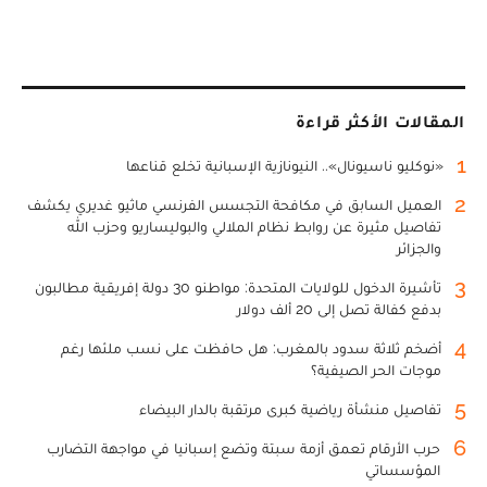
المقالات الأكثر قراءة
1
«نوكليو ناسيونال».. النيونازية الإسبانية تخلع قناعها
2
العميل السابق في مكافحة التجسس الفرنسي ماثيو غديري يكشف
تفاصيل مثيرة عن روابط نظام الملالي والبوليساريو وحزب الله
والجزائر
3
تأشيرة الدخول للولايات المتحدة: مواطنو 30 دولة إفريقية مطالبون
بدفع كفالة تصل إلى 20 ألف دولار
4
أضخم ثلاثة سدود بالمغرب: هل حافظت على نسب ملئها رغم
موجات الحر الصيفية؟
5
تفاصيل منشأة رياضية كبرى مرتقبة بالدار البيضاء
6
حرب الأرقام تعمق أزمة سبتة وتضع إسبانيا في مواجهة التضارب
المؤسساتي