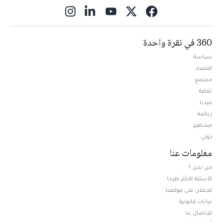
ns in new window
360 في نقرة واحدة
سياسة
اقتصاد
مجتمع
ثقافة
ميديا
Opens in new window
رياضة
مشاهير
دولي
معلومات عنا
من نحن ؟
الأسئلة الأكثر طرحا
للإعلان على موقعنا
بيانات قانونية
للإتصال بنا