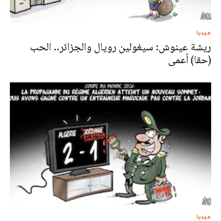
ميديا
ريشة عينوش: سيغولين رويال والجزائر.. الحب
(حقا) أعمى
ميديا