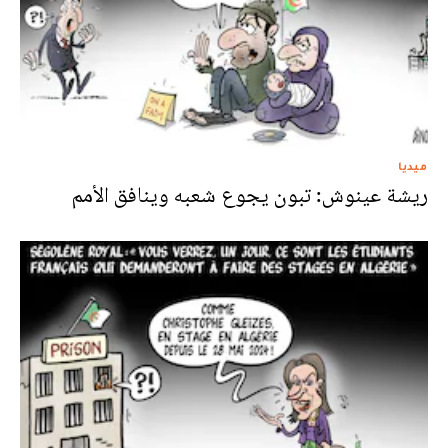
ميديا
ريشة عينوش: تبون يجوع شعبه وينافق الأمم