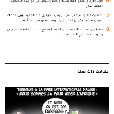
6
حرب الأرقام تعمق أزمة سبتة وتضع إسبانيا في مواجهة التضارب
المؤسساتي
7
المعارضة التونسية تراسل الرئيس الجزائري عبد المجيد تبون: دعمك
لقيس سعيد يكرس الدكتاتورية.. وسيادة تونس خط أحمر
8
«مطارِدو سموم الصيف».. رحلة ميدانية مع فرقة لمكافحة القوارض
والزواحف بشوارع الدار البيضاء
مقالات ذات صلة