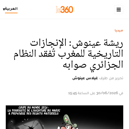
العربية
▾
ميديا
ريشة عينوش: الإنجازات
التاريخية للمغرب تُفقد النظام
الجزائري صوابه
تحرير من طرف
غيلاس عينوش
في 30/06/2026 على الساعة 15:45