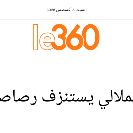
السبت
8
أغسطس
2026
الملالي يستنزف رصاصا