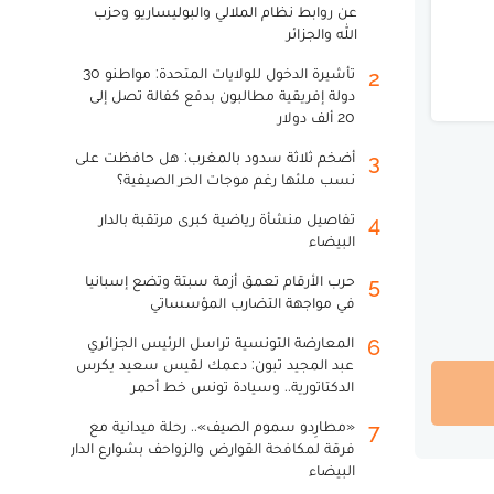
عن روابط نظام الملالي والبوليساريو وحزب
الله والجزائر
تأشيرة الدخول للولايات المتحدة: مواطنو 30
2
دولة إفريقية مطالبون بدفع كفالة تصل إلى
20 ألف دولار
أضخم ثلاثة سدود بالمغرب: هل حافظت على
3
نسب ملئها رغم موجات الحر الصيفية؟
تفاصيل منشأة رياضية كبرى مرتقبة بالدار
4
البيضاء
حرب الأرقام تعمق أزمة سبتة وتضع إسبانيا
5
في مواجهة التضارب المؤسساتي
المعارضة التونسية تراسل الرئيس الجزائري
6
عبد المجيد تبون: دعمك لقيس سعيد يكرس
الدكتاتورية.. وسيادة تونس خط أحمر
«مطارِدو سموم الصيف».. رحلة ميدانية مع
7
فرقة لمكافحة القوارض والزواحف بشوارع الدار
البيضاء