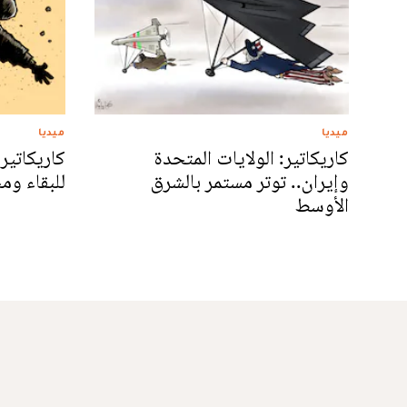
ميديا
ميديا
كاريكاتير: الولايات المتحدة
كاريكاتير:
وإيران.. توتر مستمر بالشرق
للبقاء وم
الأوسط