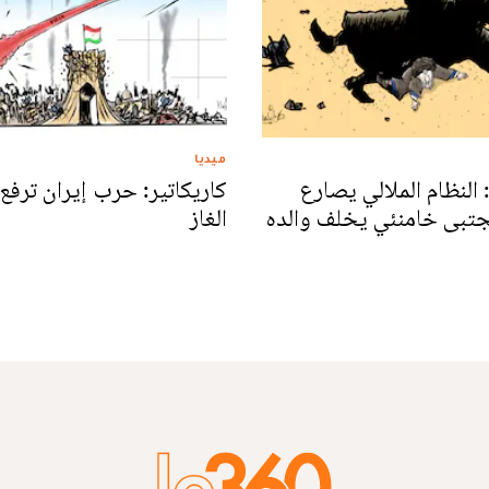
ميديا
 النظام الملالي يصارع
كاريكاتير: حرب إيران ترفع 
جتبى خامنئي يخلف والده
الغاز