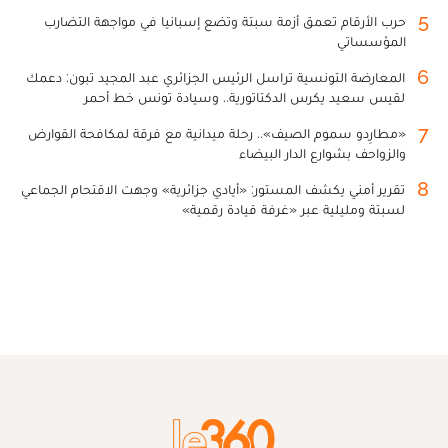
5
حرب الأرقام تعمق أزمة سبتة وتضع إسبانيا في مواجهة التضارب
المؤسساتي
6
المعارضة التونسية تراسل الرئيس الجزائري عبد المجيد تبون: دعمك
لقيس سعيد يكرس الدكتاتورية.. وسيادة تونس خط أحمر
7
«مطارِدو سموم الصيف».. رحلة ميدانية مع فرقة لمكافحة القوارض
والزواحف بشوارع الدار البيضاء
8
تقرير أمني يكشف المستور: «أيادي جزائرية» وجهت الاقتحام الجماعي
لسبتة ومليلية عبر «غرفة قيادة رقمية»