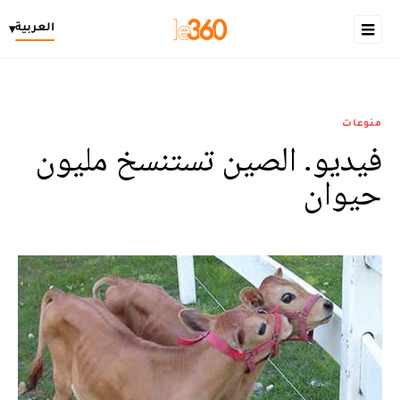
العربية
▾
منوعات
فيديو. الصين تستنسخ مليون
حيوان