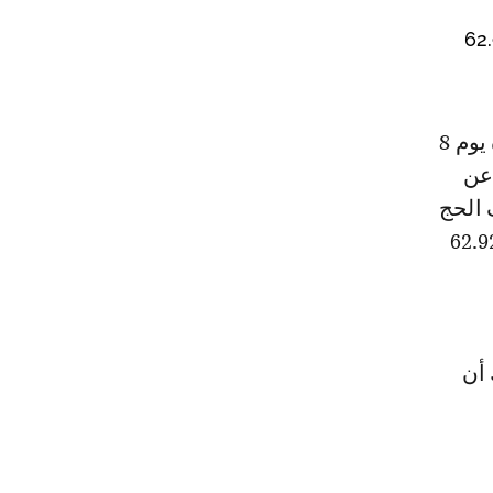
لنسبة لتنظيم الوزارة هو 62.929,00
للإعلان عن
 الحج
ف والشؤون الإسلامية هو (62.929,00
 أن