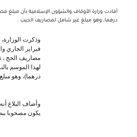
درهما، وهو مبلغ غير شامل لمصاريف الجيب .
وذكرت الوزارة، في بلاغ لها، أنه « تبعا لقرار اللجنة الملكية للحج المنعقدة يوم 8
مصاريف الحج ، ت
درهما)، وهو مبل
وأضاف البلاغ أنه
يكون مصحوبا ببطا