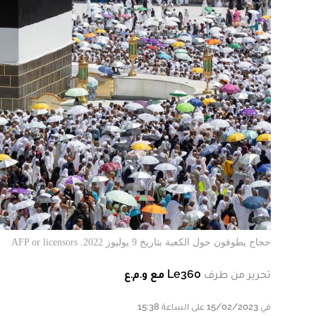
حجاج يطوفون حول الكعبة بتاريخ 9 يوليوز 2022. AFP or licensors
تحرير من طرف
Le360 مع و.م.ع
في 15/02/2023 على الساعة 15:38