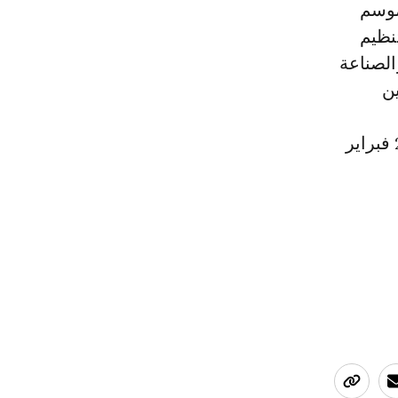
موسم
نظيم
الصناعة
ين
سيختارها، وذلك بمكاتب بريد بنك بمختلف عمالات وأقاليم المملكة من 27 فبراير