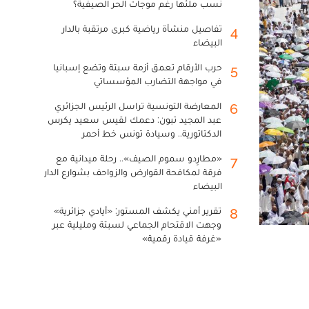
نسب ملئها رغم موجات الحر الصيفية؟
تفاصيل منشأة رياضية كبرى مرتقبة بالدار
4
البيضاء
حرب الأرقام تعمق أزمة سبتة وتضع إسبانيا
5
في مواجهة التضارب المؤسساتي
المعارضة التونسية تراسل الرئيس الجزائري
6
عبد المجيد تبون: دعمك لقيس سعيد يكرس
الدكتاتورية.. وسيادة تونس خط أحمر
«مطارِدو سموم الصيف».. رحلة ميدانية مع
7
فرقة لمكافحة القوارض والزواحف بشوارع الدار
البيضاء
تقرير أمني يكشف المستور: «أيادي جزائرية»
8
وجهت الاقتحام الجماعي لسبتة ومليلية عبر
«غرفة قيادة رقمية»