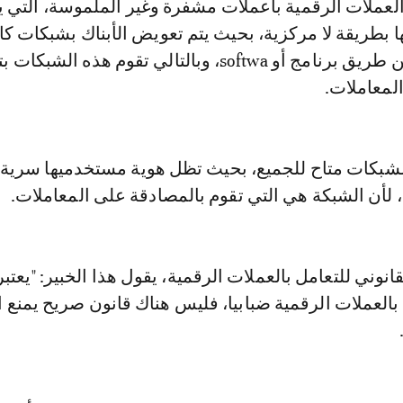
لعملات الرقمية باعملات مشفرة وغير الملموسة، التي ي
 بطريقة لا مركزية، بحيث يتم تعويض الأبناك بشبكات كال
يتم استخدامها عن طريق برنامج أو softwa، وبالتالي تقوم هذه الشب
لمعاملات.
شبكات متاح للجميع، بحيث تظل هوية مستخدميها سرية، ك
 لأن الشبكة هي التي تقوم بالمصادقة على المعاملات.
انوني للتعامل بالعملات الرقمية، يقول هذا الخبير: "يعتب
 بالعملات الرقمية ضبابيا، فليس هناك قانون صريح يمنع ا