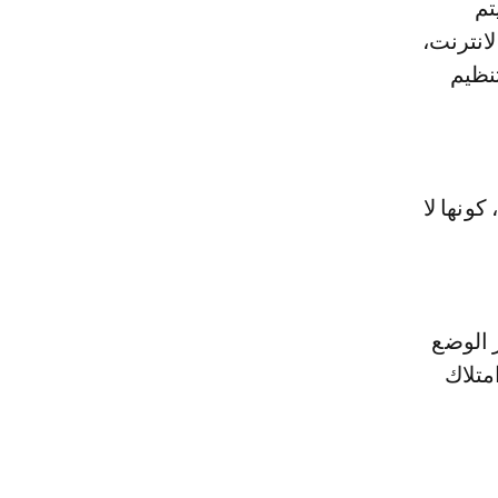
تم
انترنت،
كات بتنظيم
ونها لا
ر الوضع
متلاك