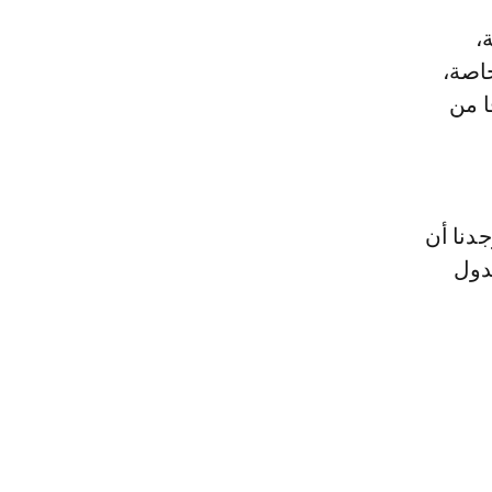
،
اصة،
ا من
حث على 10000 مغربي، فوجدنا أن
لدول