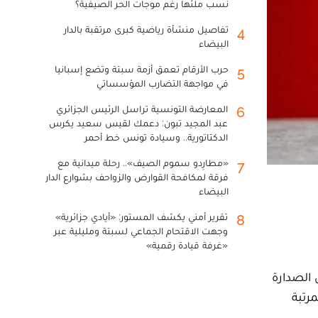
نسب ملئها رغم موجات الحر الصيفية؟
تفاصيل منشأة رياضية كبرى مرتقبة بالدار
4
البيضاء
حرب الأرقام تعمق أزمة سبتة وتضع إسبانيا
5
في مواجهة التضارب المؤسساتي
المعارضة التونسية تراسل الرئيس الجزائري
6
عبد المجيد تبون: دعمك لقيس سعيد يكرس
الدكتاتورية.. وسيادة تونس خط أحمر
«مطارِدو سموم الصيف».. رحلة ميدانية مع
7
فرقة لمكافحة القوارض والزواحف بشوارع الدار
البيضاء
تقرير أمني يكشف المستور: «أيادي جزائرية»
8
وجهت الاقتحام الجماعي لسبتة ومليلية عبر
«غرفة قيادة رقمية»
 الصدارة
رتبة