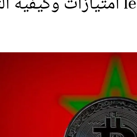
خبير يكشف لـle360 امتيازات وك