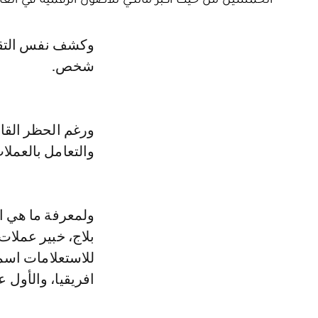
وكشف نفس التقرير أن عدد المغاربة الذين يمتلكون "بيتكوين" يفوق 900 ألف
شخص.
ورغم الحظر القان
والتعامل بالعملا
بلاج، خبير عملا
للاستعلامات اسم
افريقيا، والأول عربيا، و4