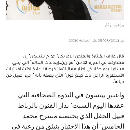
براهيم توكار
في 25/05/2013 على الساعة 20:30
قال عازف القيثارة والملحن الامريكي٬ جورج بينسون٬ إن
مشاركته في الدورة 12 من "موازين..إيقاعات العالم" التي يحيي
مساء اليوم حفلا في إطار فعالياتها٬ فرصة لإعادة اكتشاف تراث
الأسطورة الراحل نات كينغ كول٬ الذي يصفه بأنه " جزء أصيل من
حياته".
واعتبر بينسون في الندوة الصحافية التي
عقدها اليوم السبت٬ بدار الفنون بالرباط
قبيل الحفل الذي يحتضنه مسرح محمد
الخامس٬ أن هذا الاختيار ينبثق من رغبة في