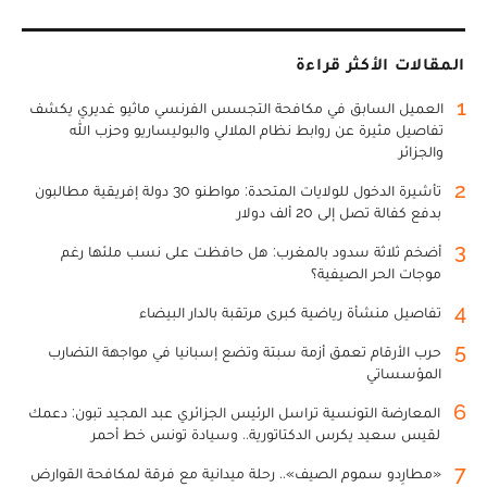
المقالات الأكثر قراءة
1
العميل السابق في مكافحة التجسس الفرنسي ماثيو غديري يكشف
تفاصيل مثيرة عن روابط نظام الملالي والبوليساريو وحزب الله
والجزائر
2
تأشيرة الدخول للولايات المتحدة: مواطنو 30 دولة إفريقية مطالبون
بدفع كفالة تصل إلى 20 ألف دولار
3
أضخم ثلاثة سدود بالمغرب: هل حافظت على نسب ملئها رغم
موجات الحر الصيفية؟
4
تفاصيل منشأة رياضية كبرى مرتقبة بالدار البيضاء
5
حرب الأرقام تعمق أزمة سبتة وتضع إسبانيا في مواجهة التضارب
المؤسساتي
6
المعارضة التونسية تراسل الرئيس الجزائري عبد المجيد تبون: دعمك
لقيس سعيد يكرس الدكتاتورية.. وسيادة تونس خط أحمر
7
«مطارِدو سموم الصيف».. رحلة ميدانية مع فرقة لمكافحة القوارض