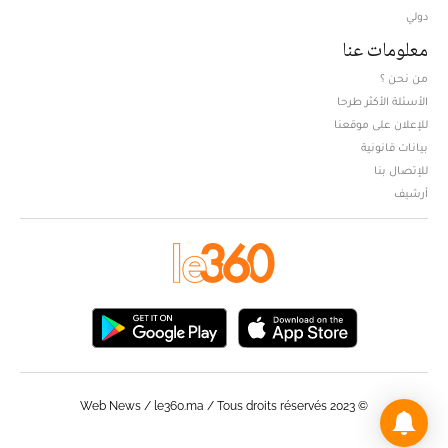
دولي
معلومات عنا
من نحن ؟
الأسئلة الأكثر طرحا
للإعلان على موقعنا
بيانات قانونية
للإتصال بنا
أرشيف
© Web News / le360.ma / Tous droits réservés 2023