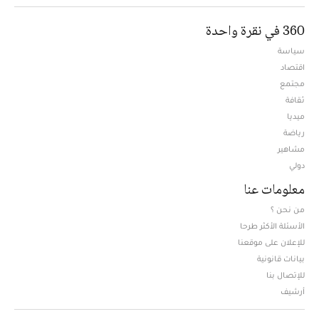
360 في نقرة واحدة
سياسة
اقتصاد
مجتمع
ثقافة
ميديا
Opens in new window
رياضة
مشاهير
دولي
معلومات عنا
من نحن ؟
الأسئلة الأكثر طرحا
للإعلان على موقعنا
بيانات قانونية
للإتصال بنا
أرشيف