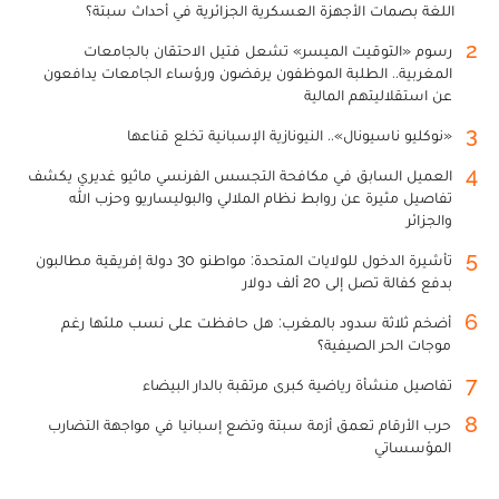
اللغة بصمات الأجهزة العسكرية الجزائرية في أحداث سبتة؟
2
رسوم «التوقيت الميسر» تشعل فتيل الاحتقان بالجامعات
المغربية.. الطلبة الموظفون يرفضون ورؤساء الجامعات يدافعون
عن استقلاليتهم المالية
3
«نوكليو ناسيونال».. النيونازية الإسبانية تخلع قناعها
4
العميل السابق في مكافحة التجسس الفرنسي ماثيو غديري يكشف
تفاصيل مثيرة عن روابط نظام الملالي والبوليساريو وحزب الله
والجزائر
5
تأشيرة الدخول للولايات المتحدة: مواطنو 30 دولة إفريقية مطالبون
بدفع كفالة تصل إلى 20 ألف دولار
6
أضخم ثلاثة سدود بالمغرب: هل حافظت على نسب ملئها رغم
موجات الحر الصيفية؟
7
تفاصيل منشأة رياضية كبرى مرتقبة بالدار البيضاء
8
حرب الأرقام تعمق أزمة سبتة وتضع إسبانيا في مواجهة التضارب
المؤسساتي