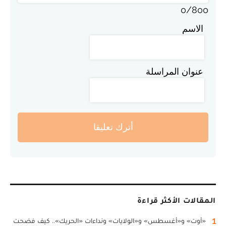
0
/
800
الاسم
عنوان المراسلة
أترك تعليقا
المقالات الأكثر قراءة
1
«أوت» و«أغسطس» و«الولايات» ونداءات «الحريك».. كيف فضحت