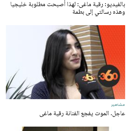
بالفيديو: رقية ماغى: لهذا أصبحت مطلوبة خليجيا
وهذه رسالتي إلى بطمة
مشاهير
عاجل. الموت يفجع الفنانة رقية ماغى