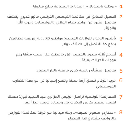
1
«نوكليو ناسيونال».. النيونازية الإسبانية تخلع قناعها
2
العميل السابق في مكافحة التجسس الفرنسي ماثيو غديري يكشف
تفاصيل مثيرة عن روابط نظام الملالي والبوليساريو وحزب الله
والجزائر
3
تأشيرة الدخول للولايات المتحدة: مواطنو 30 دولة إفريقية مطالبون
بدفع كفالة تصل إلى 20 ألف دولار
4
أضخم ثلاثة سدود بالمغرب: هل حافظت على نسب ملئها رغم
موجات الحر الصيفية؟
5
تفاصيل منشأة رياضية كبرى مرتقبة بالدار البيضاء
6
حرب الأرقام تعمق أزمة سبتة وتضع إسبانيا في مواجهة التضارب
المؤسساتي
7
المعارضة التونسية تراسل الرئيس الجزائري عبد المجيد تبون: دعمك
لقيس سعيد يكرس الدكتاتورية.. وسيادة تونس خط أحمر
8
«مطارِدو سموم الصيف».. رحلة ميدانية مع فرقة لمكافحة القوارض
والزواحف بشوارع الدار البيضاء