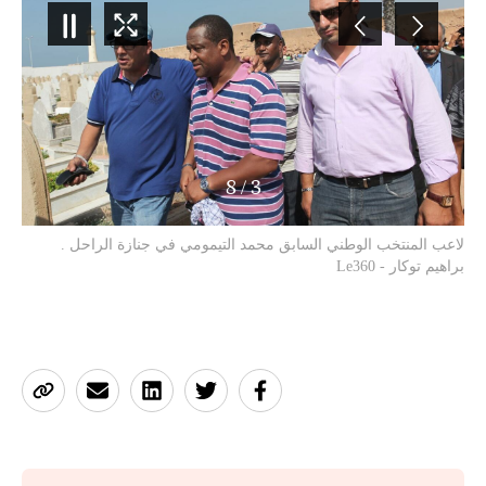
8
/
3
لاعب المنتخب الوطني السابق محمد التيمومي في جنازة الراحل .
براهيم توكار - Le360