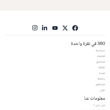
ns in new window
360 في نقرة واحدة
سياسة
اقتصاد
مجتمع
ثقافة
ميديا
Opens in new window
رياضة
مشاهير
دولي
معلومات عنا
من نحن ؟