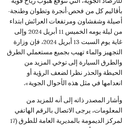
للأرصاد الجوية، التي تتوقع هبوب رياح قوية
بأقاليم كل من فحص-أنجرة وﺗﻄﻮﺍﻥ وﻃﻨﺠﺔ-
ﺃﺻﻴﻠﺔ وﺷﻔﺸﺎﻭﻥ ﻭﻣﺮﺗﻔﻌﺎﺕ ﺍﻟﻌﺮﺍﺋﺶ ابتداء
من ليلة يومه الخميس 11 أبريل 2024 وإلى
غاية يوم السبت 13 أبريل 2024، فإن وزارة
التجهيز والماء تهيب بجميع مستعملي الطرق
والطرق السيارة إلى توخي المزيد من
الحيطة والحذر نظرا لضعف الرؤية أو
انعدامها في مثل هذه الأحوال الجوية».
وأشار المصدر ذاته إلى أنه للمزيد من
المعلومات، يرجى الاتصال بالرقم الهاتفي
لمركز الديمومة بالمديرية العامة للطرق (17