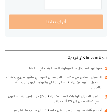
أترك تعليقا
المقالات الأكثر قراءة
1
«نوكليو ناسيونال».. النيونازية الإسبانية تخلع قناعها
2
العميل السابق في مكافحة التجسس الفرنسي ماثيو غديري يكشف
تفاصيل مثيرة عن روابط نظام الملالي والبوليساريو وحزب الله
والجزائر
3
تأشيرة الدخول للولايات المتحدة: مواطنو 30 دولة إفريقية مطالبون
بدفع كفالة تصل إلى 20 ألف دولار
4
أضخم ثلاثة سدود بالمغرب: هل حافظت على نسب ملئها رغم