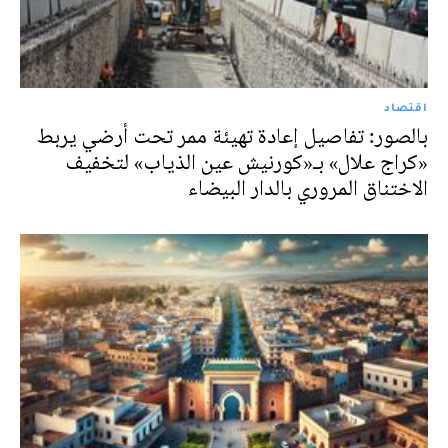
اقتصاد
بالصور: تفاصيل إعادة تهيئة ممر تحت أرضي يربط
«كراج علال» بـ«كورنيش عين الذياب» لتخفيف
الاختناق المروري بالدار البيضاء