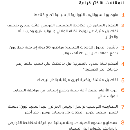
المقالات الأكثر قراءة
1
«نوكليو ناسيونال».. النيونازية الإسبانية تخلع قناعها
2
العميل السابق في مكافحة التجسس الفرنسي ماثيو غديري يكشف
تفاصيل مثيرة عن روابط نظام الملالي والبوليساريو وحزب الله
والجزائر
3
تأشيرة الدخول للولايات المتحدة: مواطنو 30 دولة إفريقية مطالبون
بدفع كفالة تصل إلى 20 ألف دولار
4
أضخم ثلاثة سدود بالمغرب: هل حافظت على نسب ملئها رغم
موجات الحر الصيفية؟
5
تفاصيل منشأة رياضية كبرى مرتقبة بالدار البيضاء
6
حرب الأرقام تعمق أزمة سبتة وتضع إسبانيا في مواجهة التضارب
المؤسساتي
7
المعارضة التونسية تراسل الرئيس الجزائري عبد المجيد تبون: دعمك
لقيس سعيد يكرس الدكتاتورية.. وسيادة تونس خط أحمر
8
«مطارِدو سموم الصيف».. رحلة ميدانية مع فرقة لمكافحة القوارض
والزواحف بشوارع الدار البيضاء