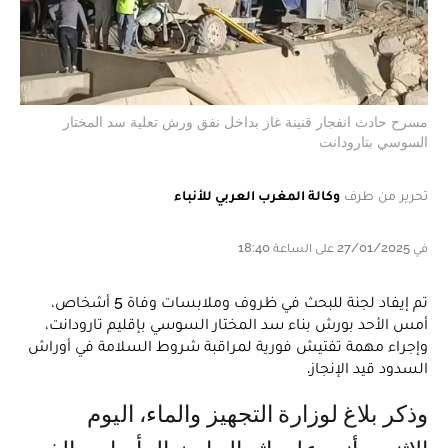
مسرح حادث انفجار قنينة غاز بداخل نفق ورش تعلية سد المختار
السوسي بتارودانت‎
تحرير من طرف
وكالة المغرب العربي للأنباء
في 27/01/2025 على الساعة 18:40
تم إيفاد لجنة للبحث في ظروف وملابسات وفاة 5 أشخاص،
أمس الأحد بورش بناء سد المختار السوسي بإقليم تارودانت،
وإجراء مهمة تفتيش فورية لمراقبة شروط السلامة في أوراش
السدود قيد الإنجاز.
وذكر بلاغ لوزارة التجهيز والماء، اليوم