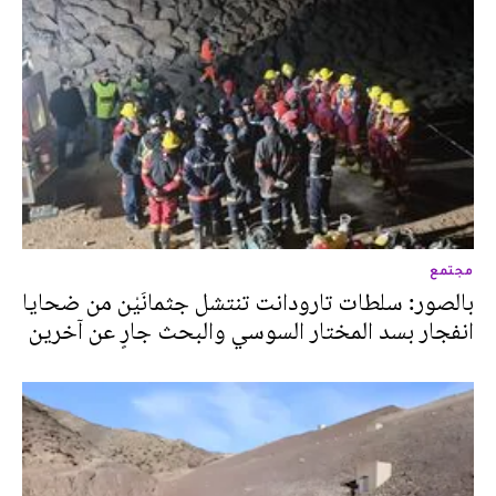
مجتمع
بالصور: سلطات تارودانت تنتشل جثمانَيْن من ضحايا
انفجار بسد المختار السوسي والبحث جارٍ عن آخرين