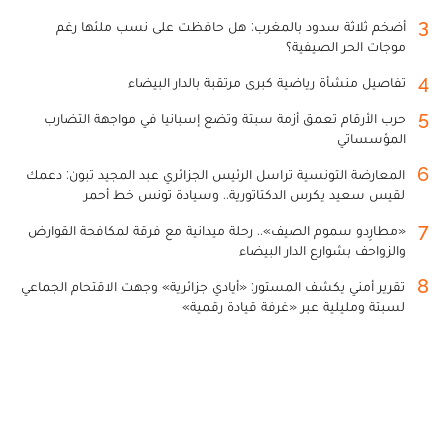
3
أضخم ثلاثة سدود بالمغرب: هل حافظت على نسب ملئها رغم
موجات الحر الصيفية؟
4
تفاصيل منشأة رياضية كبرى مرتقبة بالدار البيضاء
5
حرب الأرقام تعمق أزمة سبتة وتضع إسبانيا في مواجهة التضارب
المؤسساتي
6
المعارضة التونسية تراسل الرئيس الجزائري عبد المجيد تبون: دعمك
لقيس سعيد يكرس الدكتاتورية.. وسيادة تونس خط أحمر
7
«مطارِدو سموم الصيف».. رحلة ميدانية مع فرقة لمكافحة القوارض
والزواحف بشوارع الدار البيضاء
8
تقرير أمني يكشف المستور: «أيادي جزائرية» وجهت الاقتحام الجماعي
لسبتة ومليلية عبر «غرفة قيادة رقمية»