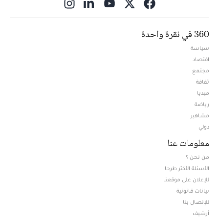
ns in new window
360 في نقرة واحدة
سياسة
اقتصاد
مجتمع
ثقافة
ميديا
Opens in new window
رياضة
مشاهير
دولي
معلومات عنا
من نحن ؟
الأسئلة الأكثر طرحا
للإعلان على موقعنا
بيانات قانونية
للإتصال بنا
أرشيف