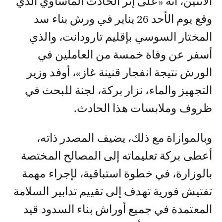
الاثنين، أنه «على إثر الحادث المأساوي الذي
وقع يوم الأحد 26 يناير في ورش بناء سد
المختار السوسي بإقليم تارودانت، والذي
أسفر عن وفاة خمسة من العاملين في
الورش نتيجة انفجار قنينة غاز»، أوفد وزير
التجهيز والماء، نزار بركة، لجنة للبحث في
ظروف وملابسات هذا الحادث.
وبالموازاة مع ذلك، يضيف المصدر ذاته،
أعطى بركة تعليماته إلى المصالح المختصة
بالوزارة، في خطوة استباقية، لإجراء مهمة
تفتيش فورية تهدف إلى تقييم تدابير السلامة
المعتمدة في جميع أوراش بناء السدود قيد