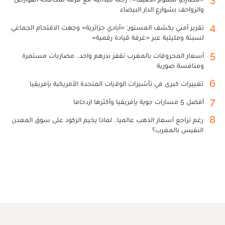
والزواحف بشوارع الدار البيضاء
4
تقرير أمني يكشف المستور: «أيادي جزائرية» وجهت الاقتحام الجماعي
لسبتة ومليلية عبر «غرفة قيادة رقمية»
5
أسعار المحروقات بالمغرب تقفز بدرهم واحد.. مضاربات مستمرة
ومنافسة صورية
6
تغييرات كبرى في تأشيرات الولايات المتحدة الأمريكية بإفريقيا
7
أفضل 5 مسارات جوية بإفريقيا وأكثرها ازدحاما
8
رغم تراجع أسعار الذهب عالميا.. لماذا يخيم الركود على سوق المعدن
النفيس بالمغرب؟