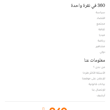
360 في نقرة واحدة
سياسة
اقتصاد
مجتمع
ثقافة
ميديا
Opens in new window
رياضة
مشاهير
دولي
معلومات عنا
من نحن ؟
الأسئلة الأكثر طرحا
للإعلان على موقعنا
بيانات قانونية
للإتصال بنا
أرشيف