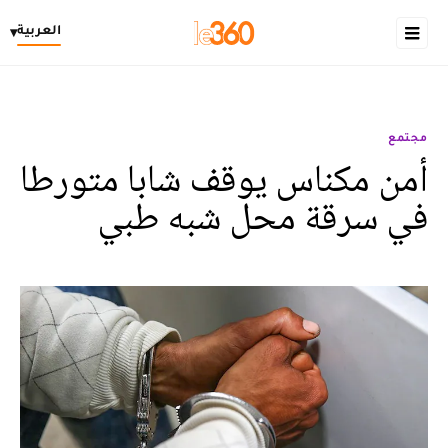
العربية
▾
مجتمع
أمن مكناس يوقف شابا متورطا
في سرقة محل شبه طبي