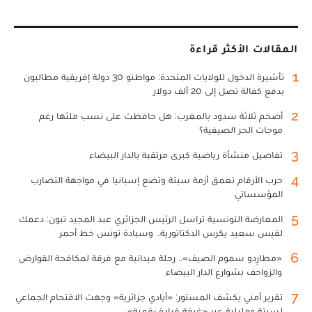
المقالات الأكثر قراءة
1
تأشيرة الدخول للولايات المتحدة: مواطنو 30 دولة إفريقية مطالبون
بدفع كفالة تصل إلى 20 ألف دولار
2
أضخم ثلاثة سدود بالمغرب: هل حافظت على نسب ملئها رغم
موجات الحر الصيفية؟
3
تفاصيل منشأة رياضية كبرى مرتقبة بالدار البيضاء
4
حرب الأرقام تعمق أزمة سبتة وتضع إسبانيا في مواجهة التضارب
المؤسساتي
5
المعارضة التونسية تراسل الرئيس الجزائري عبد المجيد تبون: دعمك
لقيس سعيد يكرس الدكتاتورية.. وسيادة تونس خط أحمر
6
«مطارِدو سموم الصيف».. رحلة ميدانية مع فرقة لمكافحة القوارض
والزواحف بشوارع الدار البيضاء
7
تقرير أمني يكشف المستور: «أيادي جزائرية» وجهت الاقتحام الجماعي
لسبتة ومليلية عبر «غرفة قيادة رقمية»