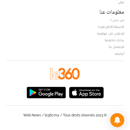
دولي
معلومات عنا
من نحن ؟
الأسئلة الأكثر طرحا
للإعلان على موقعنا
بيانات قانونية
للإتصال بنا
أرشيف
© Web News / le360.ma / Tous droits réservés 2023