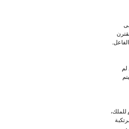
لى
قترن
الفاعل.
لم
تم
 للملك،
رتكبة
د