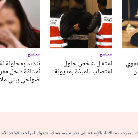
مجتمع
مجتمع
معوي
اعتقال شخص حاول
تنديد بمحاولة ا
ر
اغتصاب تلميذة بمديونة
أستاذة داخل مقر
ضواحي ببني ملا
لات بموجب مقالاتنا، بالإضافة إلى تجربة مساهمتك، ندعوك لمراجعة قواعد الاس