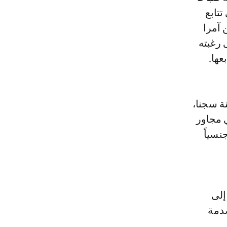
تتابع
 آمرا
ى رغبته
عها.
فاعل، وله سابقة في الاغتصاب قضى بموجبها 15 سنة سجنا،
ى حي مجاور
نسياً
إلى
صدمة