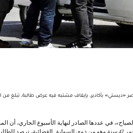
فيه، البالغ من العمر 47 سنة وهو من ذوي السوابق القضائية، ترصد للطا