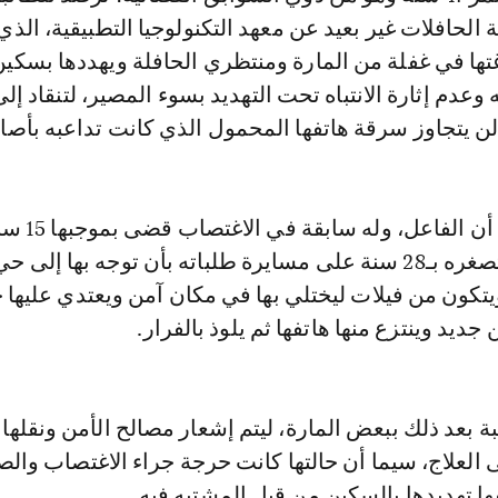
لحافلات غير بعيد عن معهد التكنولوجيا التطبيقية، الذي 
غتها في غفلة من المارة ومنتظري الحافلة ويهددها بسكين
يه وعدم إثارة الانتباه تحت التهديد بسوء المصير، لتنقاد إل
لن يتجاوز سرقة هاتفها المحمول الذي كانت تداعبه بأصاب
وذكرت الصحيفة أن ال
أجبر الفتاة التي تصغره بـ28 سنة على مسايرة طلباته بأن توجه بها إل
كون من فيلات ليختلي بها في مكان آمن ويعتدي عليها ج
جديد وينتزع منها هاتفها ثم يلوذ بالفرار.
 بعد ذلك ببعض المارة، ليتم إشعار مصالح الأمن ونقلها 
العلاج، سيما أن حالتها كانت حرجة جراء الاغتصاب وال
ها تهديدها بالسكين من قبل المشتبه فيه.