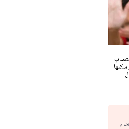
غتصاب
 سكنها
ل
تخدام