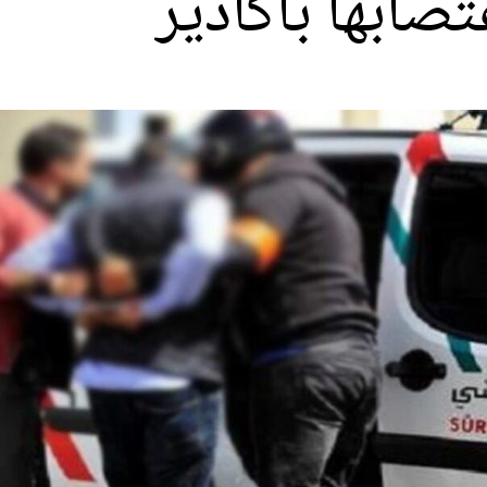
صابها بأكادير