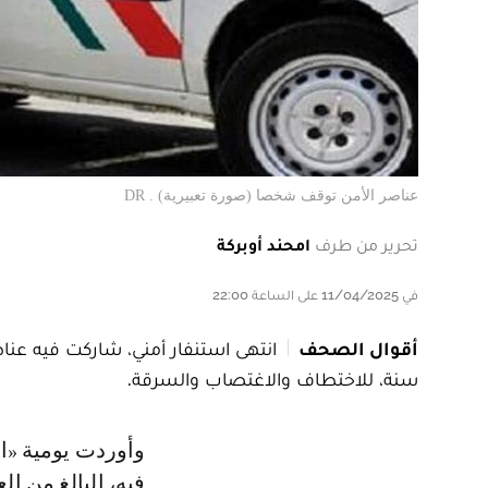
عناصر الأمن توقف شخصا (صورة تعبيرية) . DR
تحرير من طرف
امحند أوبركة
في 11/04/2025 على الساعة 22:00
أقوال الصحف
سنة، للاختطاف والاغتصاب والسرقة.
وأوردت يومية «الصباح»، في عددها الصادر لنهاية الأسبوع الجاري، أن المشتبه