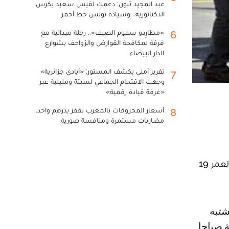
عبد المجيد تبون: دعمك لقيس سعيد يكرس
الدكتاتورية.. وسيادة تونس خط أحمر
«مطارِدو سموم الصيف».. رحلة ميدانية مع
6
فرقة لمكافحة القوارض والزواحف بشوارع
الدار البيضاء
تقرير أمني يكشف المستور: «أيادي جزائرية»
7
وجهت الاقتحام الجماعي لسبتة ومليلية عبر
«غرفة قيادة رقمية»
أسعار المحروقات بالمغرب تقفز بدرهم واحد..
8
مضاربات مستمرة ومنافسة صورية
انتهى استنفار أمني، شاركت فيه عناصر «ديستي» بأكادير، بإيقاف مشتبه فيه عرض طالبة، تبلغ من العمر 19
لبة صباحا