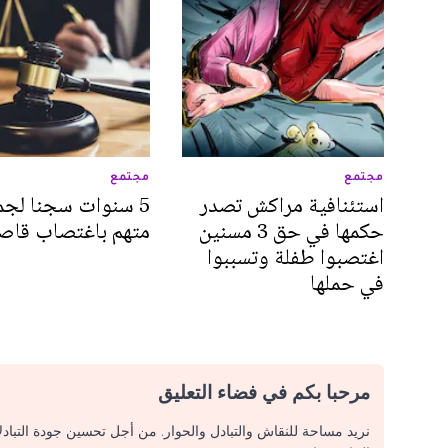
مجتمع
مجتمع
استئنافية مراكش تصدر
5 سنوات سجنا لج
حكمها في حق 3 مسنين
متهم باغتصاب قاص
اغتصبوا طفلة وتسببوا
في حملها
مرحبا بكم في فضاء التعليق
نريد مساحة للنقاش والتبادل والحوار. من أجل تحسين جودة التباد