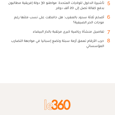
5
تأشيرة الدخول للولايات المتحدة: مواطنو 30 دولة إفريقية مطالبون
بدفع كفالة تصل إلى 20 ألف دولار
6
أضخم ثلاثة سدود بالمغرب: هل حافظت على نسب ملئها رغم
موجات الحر الصيفية؟
7
تفاصيل منشأة رياضية كبرى مرتقبة بالدار البيضاء
8
حرب الأرقام تعمق أزمة سبتة وتضع إسبانيا في مواجهة التضارب
المؤسساتي