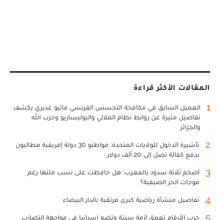
المقالات الأكثر قراءة
1
العميل السابق في مكافحة التجسس الفرنسي ماثيو غديري يكشف
تفاصيل مثيرة عن روابط نظام الملالي والبوليساريو وحزب الله
والجزائر
2
تأشيرة الدخول للولايات المتحدة: مواطنو 30 دولة إفريقية مطالبون
بدفع كفالة تصل إلى 20 ألف دولار
3
أضخم ثلاثة سدود بالمغرب: هل حافظت على نسب ملئها رغم
موجات الحر الصيفية؟
4
تفاصيل منشأة رياضية كبرى مرتقبة بالدار البيضاء
5
حرب الأرقام تعمق أزمة سبتة وتضع إسبانيا في مواجهة التضارب