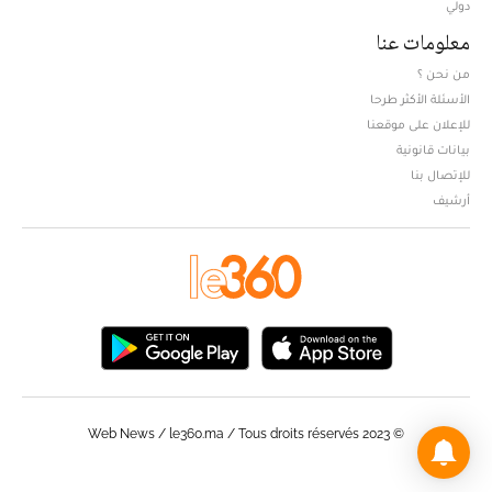
دولي
معلومات عنا
من نحن ؟
الأسئلة الأكثر طرحا
للإعلان على موقعنا
بيانات قانونية
للإتصال بنا
أرشيف
© Web News / le360.ma / Tous droits réservés 2023