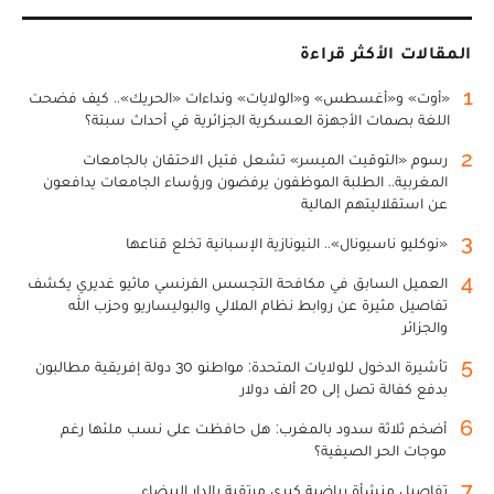
المقالات الأكثر قراءة
1
«أوت» و«أغسطس» و«الولايات» ونداءات «الحريك».. كيف فضحت
اللغة بصمات الأجهزة العسكرية الجزائرية في أحداث سبتة؟
2
رسوم «التوقيت الميسر» تشعل فتيل الاحتقان بالجامعات
المغربية.. الطلبة الموظفون يرفضون ورؤساء الجامعات يدافعون
عن استقلاليتهم المالية
3
«نوكليو ناسيونال».. النيونازية الإسبانية تخلع قناعها
4
العميل السابق في مكافحة التجسس الفرنسي ماثيو غديري يكشف
تفاصيل مثيرة عن روابط نظام الملالي والبوليساريو وحزب الله
والجزائر
5
تأشيرة الدخول للولايات المتحدة: مواطنو 30 دولة إفريقية مطالبون
بدفع كفالة تصل إلى 20 ألف دولار
6
أضخم ثلاثة سدود بالمغرب: هل حافظت على نسب ملئها رغم
موجات الحر الصيفية؟
7
تفاصيل منشأة رياضية كبرى مرتقبة بالدار البيضاء