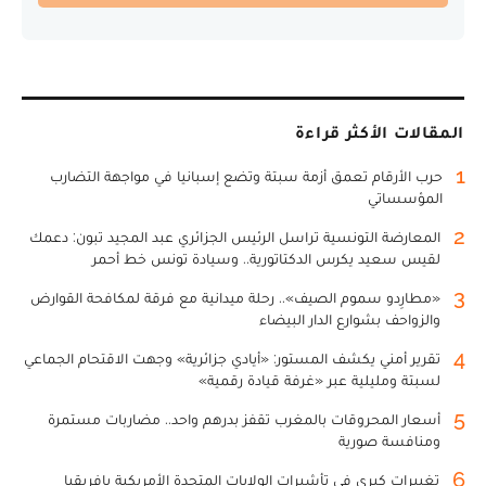
المقالات الأكثر قراءة
1
حرب الأرقام تعمق أزمة سبتة وتضع إسبانيا في مواجهة التضارب
المؤسساتي
2
المعارضة التونسية تراسل الرئيس الجزائري عبد المجيد تبون: دعمك
لقيس سعيد يكرس الدكتاتورية.. وسيادة تونس خط أحمر
3
«مطارِدو سموم الصيف».. رحلة ميدانية مع فرقة لمكافحة القوارض
والزواحف بشوارع الدار البيضاء
4
تقرير أمني يكشف المستور: «أيادي جزائرية» وجهت الاقتحام الجماعي
لسبتة ومليلية عبر «غرفة قيادة رقمية»
5
أسعار المحروقات بالمغرب تقفز بدرهم واحد.. مضاربات مستمرة
ومنافسة صورية
6
تغييرات كبرى في تأشيرات الولايات المتحدة الأمريكية بإفريقيا