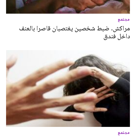
مجتمع
مراكش. ضبط شخصين يغتصبان قاصرا بالعنف
داخل فندق
مجتمع