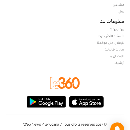
مشاهير
دولي
معلومات عنا
من نحن ؟
الأسئلة الأكثر طرحا
للإعلان على موقعنا
بيانات قانونية
للإتصال بنا
أرشيف
© Web News / le360.ma / Tous droits réservés 2023